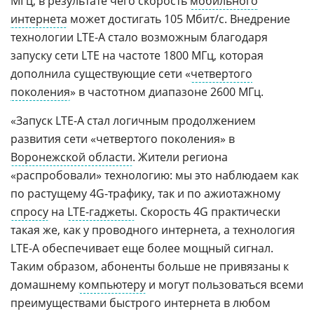
МГц, в результате чего скорость
мобильного
интернета
может достигать 105 Мбит/с. Внедрение
технологии LTE-A стало возможным благодаря
запуску сети LTE на частоте 1800 МГц, которая
дополнила существующие сети «
четвертого
поколения
» в частотном диапазоне 2600 МГц.
«Запуск LTE-A стал логичным продолжением
развития сети «четвертого поколения» в
Воронежской области
. Жители региона
«распробовали» технологию: мы это наблюдаем как
по растущему 4G-трафику, так и по ажиотажному
спросу
на
LTE-гаджеты
. Скорость 4G практически
такая же, как у проводного интернета, а технология
LTE-A обеспечивает еще более мощный сигнал.
Таким образом, абоненты больше не привязаны к
домашнему
компьютеру
и могут пользоваться всеми
преимуществами быстрого интернета в любом