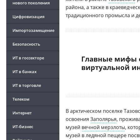
нового поколения
района, а также в краеведчес
традиционного промысла и де
Цифровизация
Импортозамещение
Безопасность
Главные мифы 
ИТ в госсекторе
виртуальной и
ИТ в банках
ИТ в торговле
Телеком
В арктическом поселке Тазо
Интернет
освоения
Заполярья
, прожив
ИТ-бизнес
музей
вечной мерзлоты
, кот
музей в ледяной пещере посв