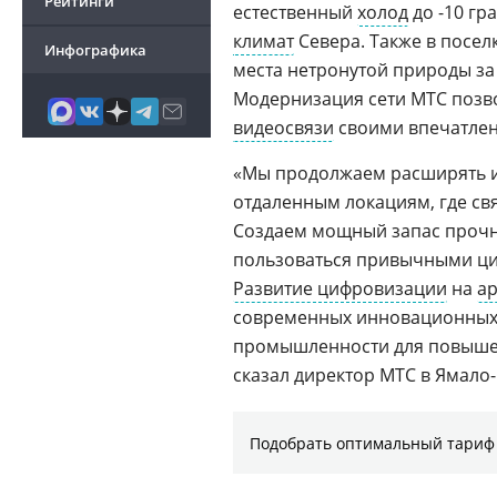
Рейтинги
естественный
холод
до -10 гр
климат
Севера. Также в посел
Инфографика
места нетронутой природы за
Модернизация сети МТС позво
видеосвязи
своими впечатлен
«Мы продолжаем расширять и
отдаленным локациям, где св
Создаем мощный запас прочно
пользоваться привычными ци
Развитие цифровизации
на
ар
современных инновационных
промышленности для повышен
сказал директор МТС в Ямал
Подобрать оптимальный тариф 