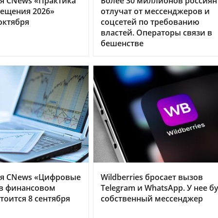
я CNews «Практика
Более 30 миллионов россиян
ещения 2026»
отлучат от мессенджеров и
октября
соцсетей по требованию
властей. Операторы связи в
бешенстве
я CNews «Цифровые
Wildberries бросает вызов
 в финансовом
Telegram и WhatsApp. У нее б
тоится 8 сентября
собственный мессенджер