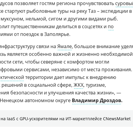
адусов позволяет гостям региона прочувствовать
суровы
ке стартуют рыболовные туры на реку Таз – экспедиции в
 муксуном, нельмой, сигом и другими видами рыб.
лит путешественникам делиться в соцсетях и
по
иями от поездок в Заполярье.
нфраструктуру связи на
Ямале
, большое внимание удел
язь является особенно важной и жизненно необходимой
сти сети, чтобы северяне с комфортом могли
фровыми сервисами, независимо от места проживания.
ктической
территории дает импульс к внедрению
 решений в социальной сфере,
ЖКХ
, туризме,
ия безопасности и улучшения качества жизни», —
о-Ненецком автономном округе
Владимир Дроздов
.
на IaaS с GPU-ускорителями на ИТ-маркетплейсе CNewsMarket