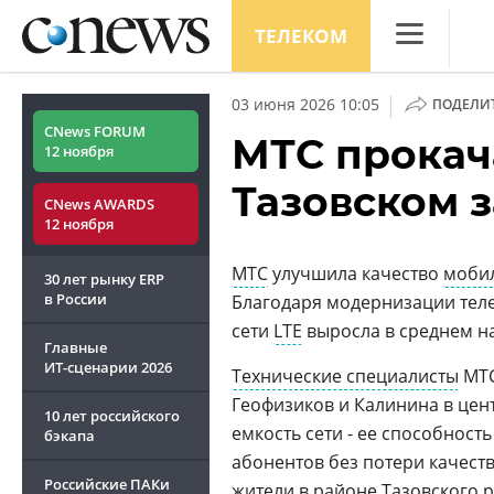
ТЕЛЕКОМ
CNews
|
03 июня 2026 10:05
ПОДЕЛИ
Аналитика
CNews FORUM
МТС прокач
12 ноября
Конференци
Тазовском 
CNews AWARDS
Маркет
12 ноября
Техника
МТС
улучшила качество
мобил
30 лет рынку ERP
ТВ
в России
Благодаря модернизации тел
сети
LTE
выросла в среднем н
Главные
ИТ-сценарии
2026
Технические специалисты
МТС
Геофизиков и Калинина в цент
10 лет российского
емкость сети - ее способнос
бэкапа
абонентов без потери качест
Российские ПАКи
жители в районе
Тазовского
р