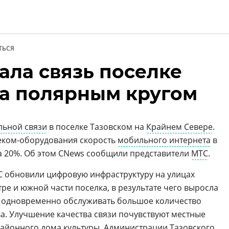
ТЬСЯ
ала связь поселке
и
за полярным кругом
ьной связи
в поселке Тазовском на
Крайнем Севере
.
еком-оборудования скорость
мобильного интернета
в
а 20%. Об этом CNews сообщили представители
МТС
.
 обновили цифровую инфраструктуру на улицах
ре и южной части поселка, в результате чего выросла
ть одновременно обслуживать большое количество
ва. Улучшение качества связи почувствуют местные
айонного дома культуры, Администрации Тазовского