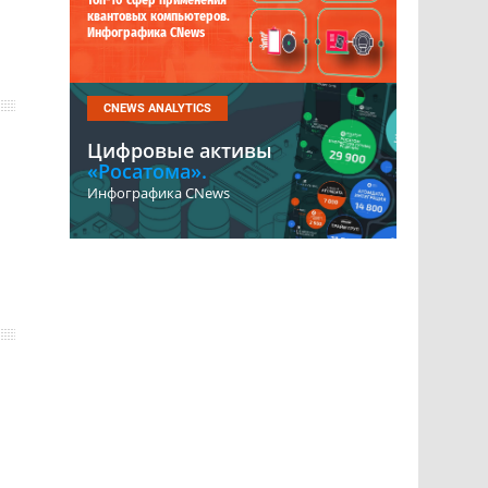
Топ-10 сфер применения
квантовых компьютеров.
Инфографика CNews
CNEWS ANALYTICS
Цифровые активы
«Росатома».
Инфографика CNews