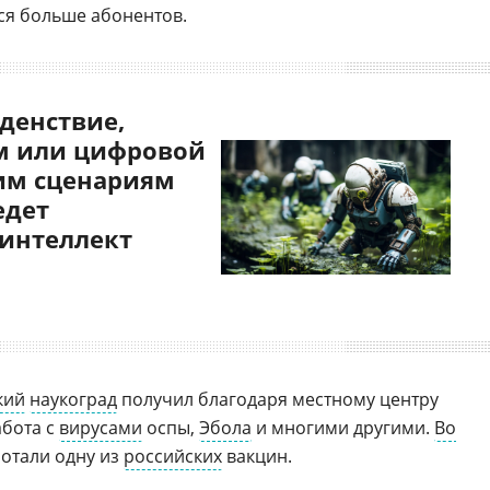
ся больше абонентов.
денствие,
 или цифровой
им сценариям
едет
 интеллект
кий
наукоград
получил благодаря местному центру
абота с
вирусами
оспы,
Эбола
и многими другими.
Во
отали одну из
российских
вакцин.