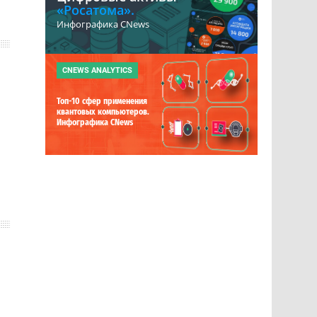
«Росатома».
Инфографика CNews
CNEWS ANALYTICS
Топ-10 сфер применения
квантовых компьютеров.
Инфографика CNews