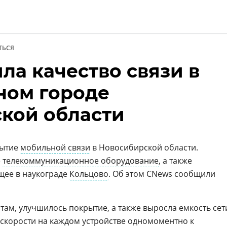
ТЬСЯ
ла качество связи в
и
ном городе
кой области
рытие
мобильной связи
в Новосибирской области.
е
телекоммуникационное оборудование
, а также
ее в наукограде
Кольцово
. Об этом CNews сообщили
ам, улучшилось покрытие, а также выросла емкость сет
 скорости на каждом устройстве одномоментно к