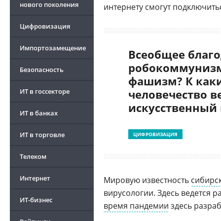
нового поколения
интернету смогут подключить
Цифровизация
Импортозамещение
Всеобщее благо
робокоммунизм
Безопасность
фашизм? К как
ИТ в госсекторе
человечество в
искусственный
ИТ в банках
ИТ в торговле
ЦИФРОВИЗАЦИЯ
Телеком
Интернет
Мировую известность
сибирс
вирусологии. Здесь ведется р
ИТ-бизнес
время пандемии
здесь разраб