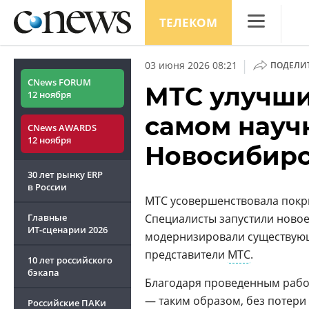
ТЕЛЕКОМ
CNews
|
03 июня 2026 08:21
ПОДЕЛИ
Аналитика
CNews FORUM
МТС улучши
12 ноября
Конференци
самом науч
CNews AWARDS
Маркет
12 ноября
Новосибирс
Техника
30 лет рынку ERP
ТВ
в России
МТС усовершенствовала пок
Главные
Специалисты запустили ново
ИТ-сценарии
2026
модернизировали существующ
представители
МТС
.
10 лет российского
бэкапа
Благодаря проведенным работ
— таким образом, без потери
Российские ПАКи