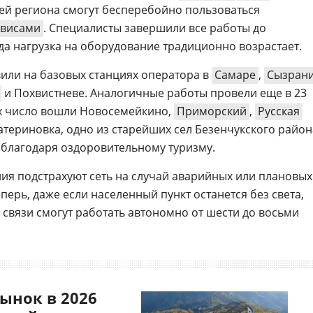
ей региона смогут бесперебойно пользоваться
рвисами
. Специалисты завершили все работы до
да нагрузка на оборудование традиционно возрастает.
или на базовых станциях оператора в
Самаре
,
Сызран
и Похвистневе. Аналогичные работы провели еще в 23
 их число вошли Новосемейкино,
Приморский
,
Русская
катериновка, одно из старейших сел Безенчукского район
 благодаря оздоровительному туризму.
я подстрахуют сеть на случай аварийных или плановых
перь, даже если населенный пункт останется без света,
вязи смогут работать автономно от шести до восьми
ынок в 2026