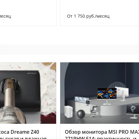
месяц
От 1 750 руб./месяц
оса Dreame Z40
Обзор монитора MSI PRO MA
o: сухая и влажная
271PHW E14: практичность и