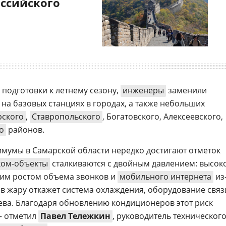
оссийского
х подготовки к летнему сезону,
инженеры
заменили
на базовых станциях в городах, а также небольших
рского
,
Ставропольского
, Богатовского, Алексеевского,
о
районов.
мумы в Самарской области нередко достигают отметок
ком-объекты
сталкиваются с двойным давлением: высок
ким ростом объема звонков и
мобильного интернета
из
и в жару откажет система охлаждения, оборудование связ
ева. Благодаря обновлению кондиционеров этот риск
— отметил
Павел Тележкин
, руководитель техническог