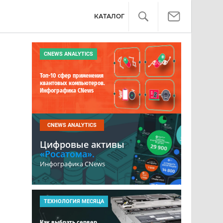
КАТАЛОГ
CNEWS ANALYTICS
Топ-10 сфер применения
квантовых компьютеров.
Инфографика CNews
CNEWS ANALYTICS
Цифровые активы
«Росатома».
Инфографика CNews
ТЕХНОЛОГИЯ МЕСЯЦА
Как выбрать сервер