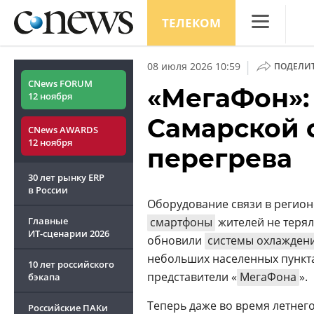
ТЕЛЕКОМ
CNews
|
08 июля 2026 10:59
ПОДЕЛИ
Аналитика
CNews FORUM
«МегаФон»:
12 ноября
Конференци
Самарской 
CNews AWARDS
Маркет
12 ноября
перегрева
Техника
30 лет рынку ERP
ТВ
в России
Оборудование связи в регио
Главные
смартфоны
жителей не терял
ИТ-сценарии
2026
обновили
системы охлажден
небольших населенных пункта
10 лет российского
представители «
МегаФона
».
бэкапа
Теперь даже во время летнего
Российские ПАКи