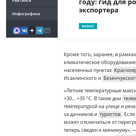
году: гид для р
Рейтинги
экспортера
Инфографика
БИЗНЕС
Кроме того, заранее, в рамка
климатическое оборудование 
населенных пунктах
Красноя
Исаклинского и
Безенчукског
«Летние температурные макси
+30... +35 °C. В такие дни
теле
температурой на улице и рез
за дачников и
туристов
. Есл
может отключиться от перегр
теперь сведен к минимуму», 