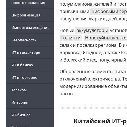
нового поколения
полумиллиона жителей и гост
привычными
цифровыми се
Цифровизация
наступления жарких дней, ког
Импортозамещение
Новые
аккумуляторы
установ
Тольятти
,
Новокуйбышевске
Безопасность
селах и поселках региона. В
Борковка, Ягодное, а также Е
ИТ в госсекторе
и Волжский Утес, популярный
ИТ в банках
Обновленные элементы питани
ИТ в торговле
отключений электричества. Те
модернизированные объекты с
Телеком
часов.
Интернет
ИТ-бизнес
Китайский ИТ-р