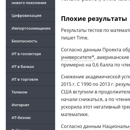
нового поколения
Цифровизация
Плохие результаты
Импортозамещение
Результаты тестов по математ
пишет Time.
Безопасность
Согласно данным Проекта об
ИТ в госсекторе
университете*
, американские 
примерно на 0,6 балла по чте
ИТ в банках
Снижение академической ус
ИТ в торговле
2015 г. С 1990 по 2013 г. рез
США вступили в продолжитель
Телеком
начали снижаться, а по чтени
Интернет
ускорила этот негативный тре
математике.
ИТ-бизнес
Согласно данным Национальн