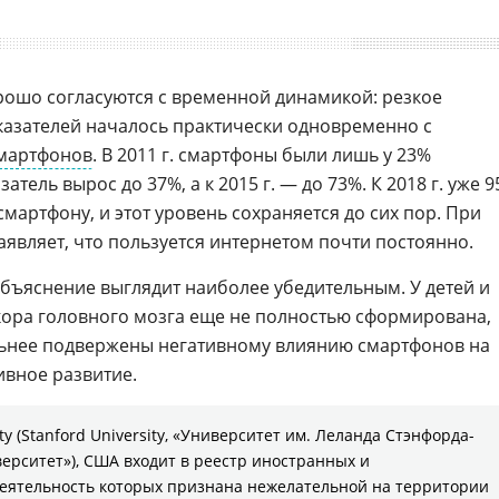
орошо согласуются с временной динамикой: резкое
казателей началось практически одновременно с
мартфонов
. В 2011 г. смартфоны были лишь у 23%
азатель вырос до 37%, а к 2015 г. — до 73%. К 2018 г. уже 9
смартфону, и этот уровень сохраняется до сих пор. При
аявляет, что пользуется интернетом почти постоянно.
объяснение выглядит наиболее убедительным. У детей и
кора головного мозга еще не полностью сформирована,
льнее подвержены негативному влиянию смартфонов на
ивное развитие.
sity (Stanford University, «Университет им. Леланда Стэнфорда-
ерситет»), США входит в реестр иностранных и
еятельность которых признана нежелательной на территории