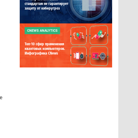
стандартам не гарантирует
защиту от киберугроз
CNEWS ANALYTICS
Топ-10 сфер применения
квантовых компьютеров.
Инфографика CNews
.
е