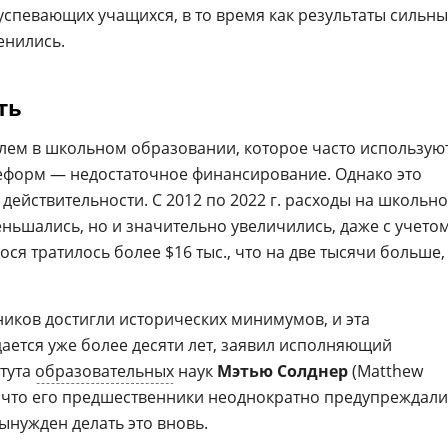
успевающих учащихся, в то время как результаты сильны
енились.
ть
ем в школьном образовании, которое часто использую
еформ — недостаточное финансирование. Однако это
 действительности. С 2012 по 2022 г. расходы на школьн
еньшались, но и значительно увеличились, даже с учето
ся тратилось более $16 тыс., что на две тысячи больше,
ников достигли исторических минимумов, и эта
ается уже более десяти лет, заявил исполняющий
тута
образовательных
наук
Мэтью Солднер
(Matthew
л, что его предшественники неоднократно предупреждали
вынужден делать это вновь.