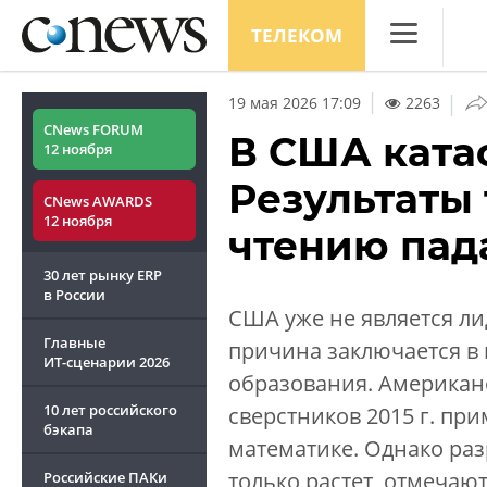
ТЕЛЕКОМ
CNews
|
19 мая 2026 17:09
2263
Аналитика
CNews FORUM
В США ката
12 ноября
Конференци
Результаты 
CNews AWARDS
Маркет
12 ноября
чтению пада
Техника
30 лет рынку ERP
ТВ
в России
США уже не является ли
Главные
причина заключается в
ИТ-сценарии
2026
образования. Американс
10 лет российского
сверстников 2015 г. при
бэкапа
математике. Однако ра
только растет, отмечают
Российские ПАКи