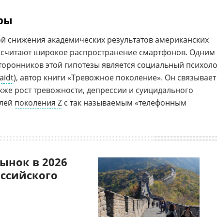
ры
й снижения академических результатов американских
 считают широкое распространение смартфонов. Одним
торонников этой гипотезы является социальный
психоло
aidt
), автор книги «Тревожное поколение». Он связывает
кже рост тревожности, депрессии и суицидального
елей
поколения Z
с так называемым «телефонным
ынок в 2026
оссийского