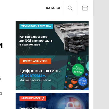
КАТАЛОГ
ТЕХНОЛОГИЯ МЕСЯЦА
Как выбрать сервер
для ЦОД и не прогадать
и
в перспективе
CNEWS ANALYTICS
Цифровые активы
«Росатома».
о
Инфографика CNews
о
МНЕНИЕ МЕСЯЦА
Почему соответствие