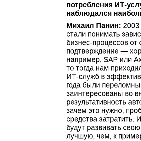
потребления
ИТ-усл
наблюдался наибол
Михаил Панин:
2003
стали понимать зави
бизнес-процессов
от 
подтверждение — хор
например, SAP или Ax
то тогда нам приходи
ИТ-служб
в эффектив
года были переломны
заинтересованы во вн
результативность авт
зачем это нужно, про
средства затратить. 
будут развивать сво
лучшую, чем, к пример