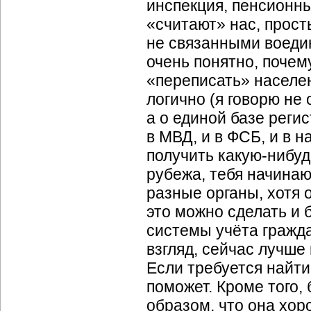
инспекция, пенсионны
«считают» нас, прост
не связанными воедин
очень понятно, почем
«переписать» населе
логично (я говорю не
а о единой базе реги
в МВД, и в ФСБ, и в на
получить какую-нибуд
рубежа, тебя начинаю
разные органы, хотя 
это можно сделать и 
системы учёта гражда
взгляд, сейчас лучше
Если требуется найти
поможет. Кроме того,
образом, что она хо