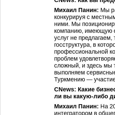
CNews: Как вы пред
Михаил Панин:
Мы р
конкурируя с местн
ними. Мы позиционир
компанию, имеющую о
услуг не предлагаем,
госструктура, в кото
профессиональной ко
проблем удовлетворяе
сложный, и здесь мы
выполняем сервисные
Туркмению — участи
CNews: Какие бизнес
ли вы какую-либо д
Михаил Панин:
На 2
интегратором в обще