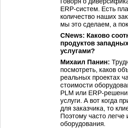
Говоря о диверсифика
ERP-систем.
Есть пла
количество наших зак
мы это сделаем, а по
CNews: Каково соот
продуктов западны
услугами?
Михаил Панин:
Труд
посмотреть, каков об
реальных проектах ча
стоимости оборудован
PLM или
ERP-решени
услуги. А вот когда 
для заказчика, то кли
Поэтому часто легче 
оборудования.