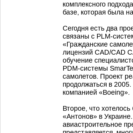
комплексного подхода
базе, которая была н
Сегодня есть два про
связаны с
PLM-систе
«Гражданские самоле
лицензий
СAD/CAD
CA
обучение специалисто
PDM-cистемы SmarTe
самолетов. Проект р
продолжаться в 2005.
компанией «Boeing».
Второе, что хотелось
«Антонов» в Украине
авиастроительное пр
представляется, мног