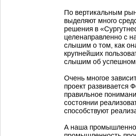
По вертикальным рын
выделяют много средс
решения в «Сургутнеф
целенаправленно с н
слышим о том, как она
крупнейших пользов
слышим об успешном
Очень многое зависи
проект развивается 
правильное понимание
состоянии реализоват
способствуют реализа
А наша промышленнос
промышленность прос