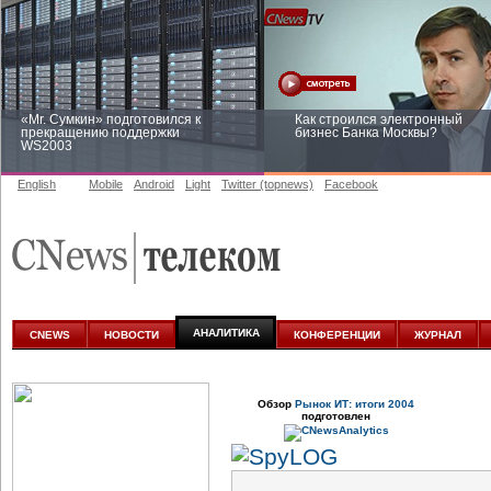
«Mr. Сумкин» подготовился к
Как строился электронный
прекращению поддержки
бизнес Банка Москвы?
WS2003
English
Mobile
Android
Light
Twitter (topnews)
Facebook
Заоблачная оптимизация: как
Рейтинг CNewsInfrastructure 20
Faberlic изменил подход к
приглашаем участвовать
аналитике
АНАЛИТИКА
CNEWS
НОВОСТИ
КОНФЕРЕНЦИИ
ЖУРНАЛ
Обзор
Рынок ИТ: итоги 2004
подготовлен