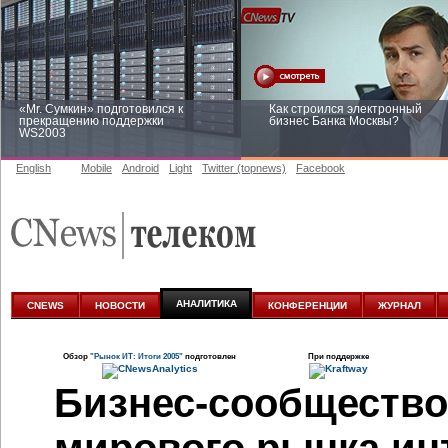
«Mr. Сумкин» подготовился к
Как строился электронный
прекращению поддержки
бизнес Банка Москвы?
WS2003
English
Mobile
Android
Light
Twitter (topnews)
Facebook
Заоблачная оптимизация: как
Рейтинг CNewsInfrastructure 20
Faberlic изменил подход к
приглашаем участвовать
аналитике
АНАЛИТИКА
CNEWS
НОВОСТИ
КОНФЕРЕНЦИИ
ЖУРНАЛ
Обзор
"Рынок ИТ: Итоги 2005"
подготовлен
При поддержке
Бизнес-сообщество