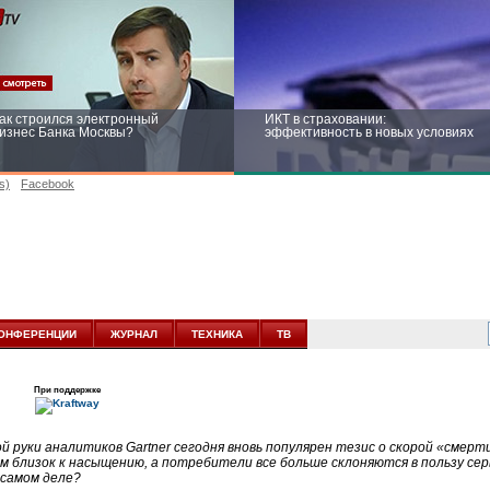
ак строился электронный
ИКТ в страховании:
изнес Банка Москвы?
эффективность в новых условиях
s)
Facebook
ейтинг CNewsInfrastructure 2015:
Информационная безопасность
риглашаем участвовать
бизнеса и госструктур: развитие в
новых условиях
ОНФЕРЕНЦИИ
ЖУРНАЛ
ТЕХНИКА
ТВ
При поддержке
ой руки аналитиков Gartner сегодня вновь популярен тезис о скорой «смер
м близок к насыщению, а потребители все больше склоняются в пользу се
 самом деле?