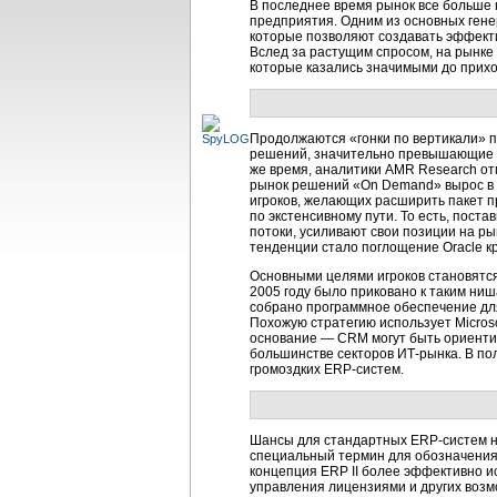
В последнее время рынок все больше 
предприятия. Одним из основных гене
которые позволяют создавать эффекти
Вслед за растущим спросом, на рынке 
которые казались значимыми до прих
Продолжаются «гонки по вертикали» 
решений, значительно превышающие те
же время, аналитики AMR Research отм
рынок решений «On Demand» вырос в 2
игроков, желающих расширить пакет п
по экстенсивному пути. То есть, пос
потоки, усиливают свои позиции на 
тенденции стало поглощение Oracle к
Основными целями игроков становятс
2005 году было приковано к таким ниш
собрано программное обеспечение для 
Похожую стратегию использует Micro
основание — CRM могут быть ориентир
большинстве секторов ИТ-рынка. В по
громоздких ERP-систем.
Шансы для стандартных ERP-систем на
специальный термин для обозначения 
концепция ERP II более эффективно и
управления лицензиями и других возм