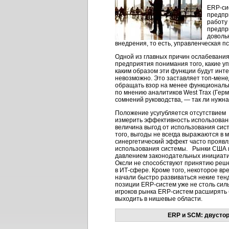
ERP-си
предпр
работу
предпр
довольн
внедрения, то есть, управленческая п
Одной из главных причин ослабевания
предприятия понимания того, какие у
каким образом эти функции будут инте
невозможно. Это заставляет топ-мене
обращать взор на менее функциональ
по мнению аналитиков West Trax (Гер
сомнений руководства, — так ли нуж
Положение усугубляется отсутствием 
измерить эффективность использовани
величина выгод от использования сис
того, выгоды не всегда выражаются в 
синергетический эффект часто проявл
использования системы. Рынки США 
давлением законодательных инициатив,
Оксли не способствуют принятию реш
в ИТ-сфере. Кроме того, некоторое вр
начали быстро развиваться некие тен
позиции ERP-систем уже не столь силь
игроков рынка ERP-систем расширять
выходить в нишевые области.
ERP и SCM: двусто