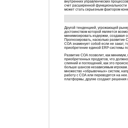
внутренних управленческих процессов
счет расширенной функциональности E
может стать серьезным фактором конк
Другой тенденцией, угрожающей рынк
достоинством которой является возм
минимизировать издержки, создавая о
Прогнозировать, насколько развитие 
СОА знаменует собой если не закат, т
приобретение единой ERP-системы поз
Развитие СОА позволит, как минимум,
приобретенных продуктов, что должно
слияний и поглощений, как это проис
больше шансов независимым игрокам.
множество «обрывочных» систем, нап
работу с СОА или переводятся на нее.
платформы, другие создают решения 