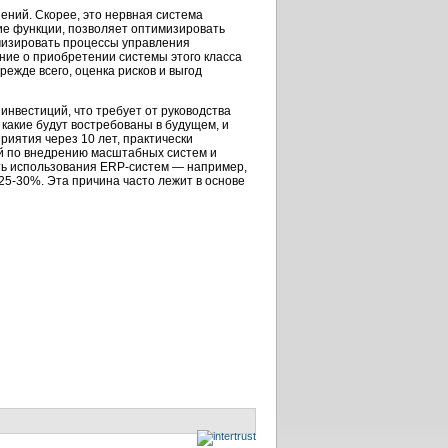
ений. Скорее, это нервная система
ие функции, позволяет оптимизировать
мизировать процессы управления
ние о приобретении системы этого класса
прежде всего, оценка рисков и выгод
нвестиций, что требует от руководства
какие будут востребованы в будущем, и
риятия через 10 лет, практически
ий по внедрению масштабных систем и
ть использования ERP-систем — например,
25-30%. Эта причина часто лежит в основе