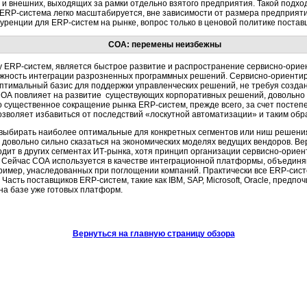
 и внешних, выходящих за рамки отдельно взятого предприятия. Такой подхо
RP-система легко масштабируется, вне зависимости от размера предприяти
уренции для ERP-систем на рынке, вопрос только в ценовой политике постав
СОА: перемены неизбежны
у ERP-систем, является быстрое развитие и распространение сервисно-орие
ожность интеграции разрозненных программных решений. Сервисно-ориентир
птимальный базис для поддержки управленческих решений, не требуя созда
СОА повлияет на развитие существующих корпоративных решений, довольно с
о существенное сокращение рынка ERP-систем, прежде всего, за счет постеп
воляет избавиться от последствий «лоскутной автоматизации» и таким обр
 выбирать наиболее оптимальные для конкретных сегментов или ниш решения
 довольно сильно сказаться на экономических моделях ведущих вендоров. Ве
ходит в других сегментах ИТ-рынка, хотя принцип организации сервисно-ори
 Сейчас СОА используется в качестве интеграционной платформы, объеди
ример, унаследованных при поглощении компаний. Практически все ERP-сис
 Часть поставщиков ERP-систем, такие как IBM, SAP, Microsoft, Oracle, пред
на базе уже готовых платформ.
Вернуться на главную страницу обзора