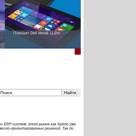
Планшет Dell Venue 11 Pro
Пора выбирать Fujitsu!
ти» ERP-систем: этот рынок как будто уже
рвисно-ориентированных решений. Так ли