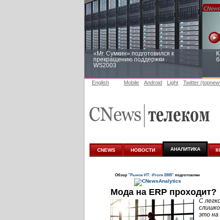
«Mr. Сумкин» подготовился к
К
прекращению поддержки
б
WS2003
English
Mobile
Android
Light
Twitter (topnew
Заоблачная оптимизация: как
Р
Faberlic изменил подход к
п
аналитике
АНАЛИТИКА
CNEWS
НОВОСТИ
К
Обзор
"Рынок ИТ: Итоги 2005"
подготовлен
Мода на ERP проходит?
С легк
слишко
это на