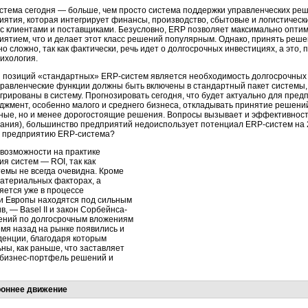
стема сегодня — больше, чем просто система поддержки управленческих реш
иятия, которая интегрирует финансы, производство, сбытовые и логистическ
 с клиентами и поставщиками. Безусловно, ERP позволяет максимально опти
иятием, что и делает этот класс решений популярным. Однако, принять реше
о сложно, так как фактически, речь идет о долгосрочных инвестициях, а это, 
сихология.
 позиций «стандартных» ERP-систем является необходимость долгосрочных и
правленческие функции должны быть включены в стандартный пакет системы, 
грированы в систему. Прогнозировать сегодня, что будет актуально для предп
джмент, особенно малого и среднего бизнеса, откладывать принятие решен
ные, но и менее дорогостоящие решения. Вопросы вызывает и эффективнос
мания), большинство предприятий недоиспользует потенциал ERP-систем на 
на предприятию ERP-система?
возможности на практике
я систем — ROI, так как
темы не всегда очевидна. Кроме
материальных факторах, а
яется уже в процессе
и Европы находятся под сильным
 — Basel II и закон Сорбейнса-
ений по долгосрочным вложениям
емя назад на рынке появились и
денции, благодаря которым
ны, как раньше, что заставляет
 бизнес-портфель решений и
роннее движение