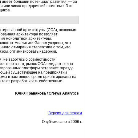
д имеет больший потенциал развития, — за
я или числа предприятий в системе. Это
щиков.
нтированной архитектуры (СОА), основным
ованная архитектура позволяет
ния монолитной архитектуры.
ложно. Аналитики Gartner уверены, что
енного отмирания стереотипа о том, что
азом, оптимизировать издержки.
, не заботясь о совместимости
роятнее всего, рынок СОА ожидает волна
ентированных платформ оставляет гораздо
няющей существующее на предприятии
темы в настоящее время ориентированы на
почитают разрабатывать собственные
Юлия Граванова / CNews Analytics
Версия для печати
Опубликовано в 2006 г.