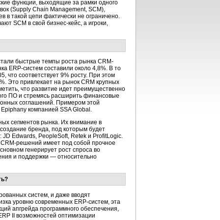
кие функции, выходящие за рамки одного
вок (Supply Chain Management, SCM),
 в такой цепи фактически не ограничено.
ют SCM в свой бизнес-кейс, а игроки,
стали быстрые темпы роста рынка CRM-
а ERP-систем составили около 4,8%. В то
5, что соответствует 9% росту. При этом
2%. Это привлекает на рынок CRM крупных
метить, что развитие идет преимущественно
ного ПО и стремясь расширить финансовые
ионных соглашений. Примером этой
Epiphany компанией SSA Global.
ых сегментов рынка. Их внимание в
 создание бренда, под которым будет
Edwards, PeopleSoft, Retek и ProfitLogic.
я CRM-решений имеет под собой прочное
сновном генерирует рост спроса во
рения и поддержки — относительно
ть?
рованных систем, и даже вводят
изка уровню современных ERP-систем, эта
кций апгрейда программного обеспечения,
ERP II возможностей оптимизации