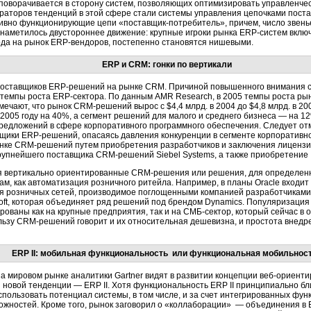
поворачивается в сторону систем, позволяющих оптимизировать управленчес
раторов тенденций в этой сфере стали системы управления цепочками поста
вно функционирующие цепи «поставщик-потребитель», причем, число звеньев
наметилось двустороннее движение: крупные игроки рынка ERP-систем включа
ода на рынок ERP-вендоров, постепенно становятся нишевыми.
ERP и CRM: гонки по вертикали
поставщиков ERP-решений на рынке CRM. Причиной повышенного внимания 
мпы роста ERP-сектора. По данным AMR Research, в 2005 темпы роста рынк
ечают, что рынок CRM-решений вырос с $4,4 млрд. в 2004 до $4,8 млрд. в 200
005 году на 40%, а сегмент решений для малого и среднего бизнеса — на 1
редложений в сфере корпоративного программного обеспечения. Следует от
тавщики ERP-решений, опасаясь давления конкуренции в сегменте корпоратив
рынке CRM-решений путем приобретения разработчиков и заключения лиценз
рупнейшего поставщика CRM-решений Siebel Systems, а также приобретение 
я вертикально ориентированные CRM-решения или решения, для определенн
ам, как автоматизация розничного ритейла. Например, в планы Oracle входит
розничных сетей, производимое поглощенными компанией разработчиками: JD 
soft, которая объединяет ряд решений под брендом Dynamics. Популяризаци
ованы как на крупные предприятия, так и на СМБ-сектор, который сейчас в о
льзу CRM-решений говорит и их относительная дешевизна, и простота внед
ERP II: мобильная функциональность или функциональная мобильнос
 мировом рынке аналитики Gartner видят в развитии концепции веб-ориенти
новой тенденции — ERP II. Хотя функциональность ERP II принципиально бл
спользовать потенциал системы, в том числе, и за счет интегрированных фун
ожностей. Кроме того, рынок заговорил о «коллаборации» — объединения в 