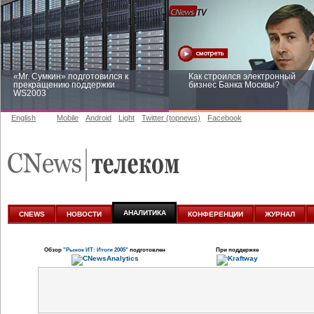
«Mr. Сумкин» подготовился к
Как строился электронный
прекращению поддержки
бизнес Банка Москвы?
WS2003
English
Mobile
Android
Light
Twitter (topnews)
Facebook
Заоблачная оптимизация: как
Рейтинг CNewsInfrastructure 20
Faberlic изменил подход к
приглашаем участвовать
аналитике
АНАЛИТИКА
CNEWS
НОВОСТИ
КОНФЕРЕНЦИИ
ЖУРНАЛ
Обзор
"Рынок ИТ: Итоги 2005"
подготовлен
При поддержке