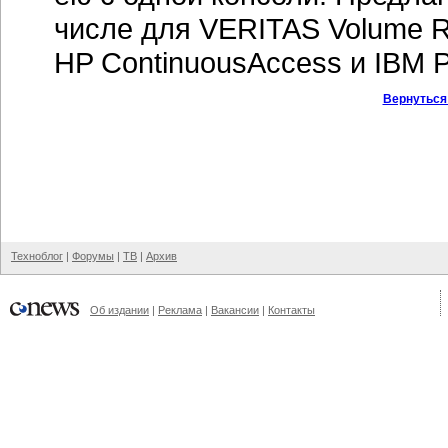
числе для VERITAS Volume Re
HP ContinuousAccess и IBM 
Вернуться
Техноблог
|
Форумы
|
ТВ
|
Архив
Об издании
|
Реклама
|
Вакансии
|
Контакты