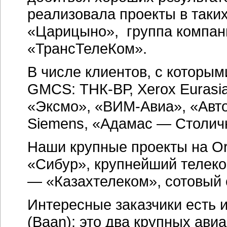
реализовала проекты в таки
«Царицыно», группа компан
«ТрансТелеКом».
В числе клиентов, с которы
GMCS: ТНК-ВР, Xerox Eurasia
«Эксмо», «ВИМ-Авиа», «Автофр
Siemens, «Адамас — Столич
Наши крупные проекты на Ora
«Сибур», крупнейший телек
— «Казахтелеком», сотовый
Интересные заказчики есть 
(Baan): это два крупных ав