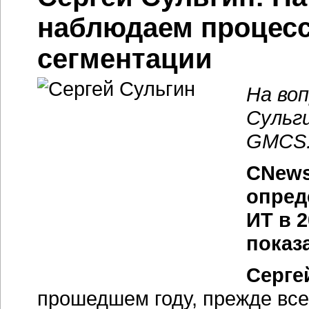
наблюдаем процесс
сегментации
На во
Сульг
GMCS
CNews
опред
ИТ в 
показ
Серге
прошедшем году, прежде все