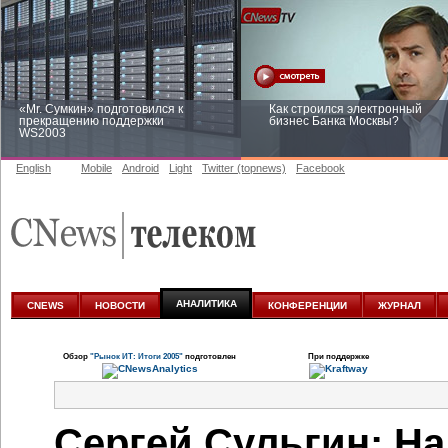
«Mr. Сумкин» подготовился к
Как строился электронный
прекращению поддержки
бизнес Банка Москвы?
WS2003
English
Mobile
Android
Light
Twitter (topnews)
Facebook
Заоблачная оптимизация: как
Рейтинг CNewsInfrastructure 20
Faberlic изменил подход к
приглашаем участвовать
аналитике
АНАЛИТИКА
CNEWS
НОВОСТИ
КОНФЕРЕНЦИИ
ЖУРНАЛ
Обзор
"Рынок ИТ: Итоги 2005"
подготовлен
При поддержке
Сергей Сульгин: Н