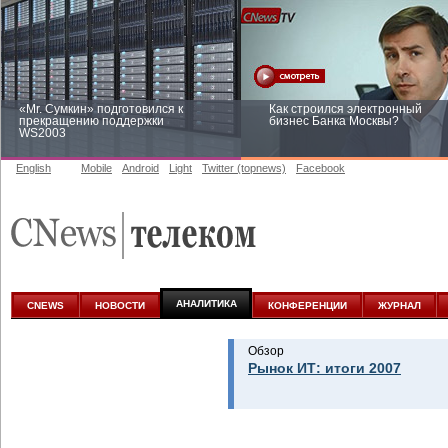
«Mr. Сумкин» подготовился к
Как строился электронный
прекращению поддержки
бизнес Банка Москвы?
WS2003
English
Mobile
Android
Light
Twitter (topnews)
Facebook
Заоблачная оптимизация: как
Рейтинг CNewsInfrastructure 20
Faberlic изменил подход к
приглашаем участвовать
аналитике
АНАЛИТИКА
CNEWS
НОВОСТИ
КОНФЕРЕНЦИИ
ЖУРНАЛ
Обзор
Рынок ИТ: итоги 2007