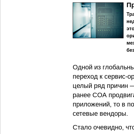
П
Тр
нед
эт
ор
ме
бе
Одной из глобальны
переход к сервис-о
целый ряд причин —
ранее СОА продвиг
приложений, то в п
сетевые вендоры.
Стало очевидно, чт