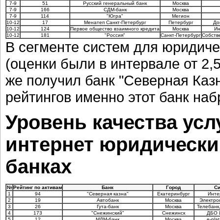
7-9
51
Русский генеральный банк
Москва
7-9
166
СДМ-банк
Москва
7-9
114
"Югра"
Мегион
10-12
17
Менатеп Санкт-Петербург
Петербург
До
10-12
124
Первое общество взаимного кредита
Москва
Ин
10-12
181
"Россия"
Санкт-Петербург
Собств
В сегменте систем для юридиче
(оценки были в интервале от 2,5
же получил банк "Северная Казн
рейтингов именно этот банк на
Уровень качества усл
интернет юридически
банках
№
Рейтинг по активам
Банк
Город
Си
1
94
"Северная казна"
Екатеринбург
Инте
2
19
Автобанк
Москва
Электро
3
26
Гута-банк
Москва
Телебанк
4
173
"Снежинский"
Снежинск
ДБО 
5
12
МДМ-банк
Москва
e-plat