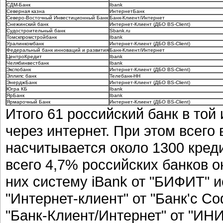
СДМ-Банк
Ibank
Северная казна
ИнтернетБанк
Северо-Восточный Инвестиционный Банк
Банк-Клиент/Интернет
Снежинский банк
Интернет-Клиент (ДБО BS-Client)
Судостроительный банк
Sbank.ru
Томскпромстройбанк
Ibank
Уралинкомбанк
Интернет-Клиент (ДБО BS-Client)
Федеральный банк инноваций и развития
Банк-Клиент/Интернет
ЦентроКредит
Ibank
Челябинвестбанк
Ibank
Экспобанк
Интернет-Клиент (ДБО BS-Client)
Эллипс банк
Телебанк-НН
ЭнерджБанк
Интернет-Клиент (ДБО BS-Client)
Югра КБ
Ibank
ЯрБанк
Ibank
Ярмарочный Банк
Интернет-Клиент (ДБО BS-Client)
Итого 61 российский банк в той
через интернет. При этом всего
насчитывается около 1300 кред
всего 4,7% российских банков о
них систему iBank от "БИФИТ" и
"Интернет-клиент" от "Банк'с С
"Банк-Клиент/Интернет" от "ИН