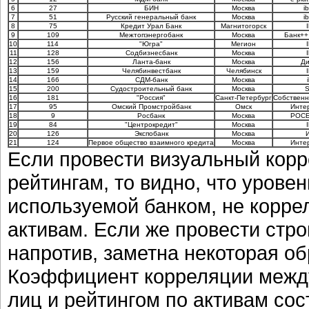
6
27
БИН
Москва
i
7
51
Русский генеральный банк
Москва
i
8
75
Кредит Урал Банк
Магнитогорск
9
109
Межтопэнергобанк
Москва
Банк++
10
114
"Югра"
Мегион
11
128
Содбизнесбанк
Москва
12
156
Ланта-банк
Москва
Ди
13
159
Челябинвестбанк
Челябинск
14
166
СДМ-банк
Москва
15
200
Судостроительный банк
Москва
S
16
181
"Россия"
Санкт-Петербург
Собственн
17
95
Омский Промстройбанк
Омск
Инте
18
9
Росбанк
Москва
РОСБ
19
84
"Центрокредит"
Москва
20
126
Экспобанк
Москва
21
124
Первое общество взаимного кредита
Москва
Инте
Если провести визуальный кор
рейтингам, то видно, что урове
используемой банком, не коррел
активам. Если же провести стро
напротив, заметна некоторая о
Коэффициент корреляции между
лиц и рейтингом по активам сос