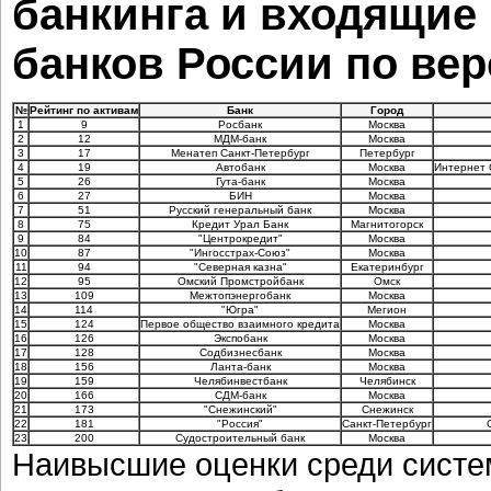
банкинга и входящие 
банков России по вер
№
Рейтинг по активам
Банк
Город
1
9
Росбанк
Москва
2
12
МДМ-банк
Москва
3
17
Менатеп Санкт-Петербург
Петербург
4
19
Автобанк
Москва
Интернет 
5
26
Гута-банк
Москва
6
27
БИН
Москва
7
51
Русский генеральный банк
Москва
8
75
Кредит Урал Банк
Магнитогорск
9
84
"Центрокредит"
Москва
10
87
"Ингосстрах-Союз"
Москва
11
94
"Северная казна"
Екатеринбург
12
95
Омский Промстройбанк
Омск
13
109
Межтопэнергобанк
Москва
14
114
"Югра"
Мегион
15
124
Первое общество взаимного кредита
Москва
16
126
Экспобанк
Москва
17
128
Содбизнесбанк
Москва
18
156
Ланта-банк
Москва
19
159
Челябинвестбанк
Челябинск
20
166
СДМ-банк
Москва
21
173
"Снежинский"
Снежинск
22
181
"Россия"
Санкт-Петербург
23
200
Судостроительный банк
Москва
Наивысшие оценки среди систе