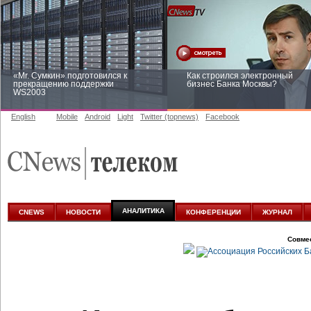
«Mr. Сумкин» подготовился к
Как строился электронный
прекращению поддержки
бизнес Банка Москвы?
WS2003
English
Mobile
Android
Light
Twitter (topnews)
Facebook
Заоблачная оптимизация: как
Рейтинг CNewsInfrastructure 20
Faberlic изменил подход к
приглашаем участвовать
аналитике
АНАЛИТИКА
CNEWS
НОВОСТИ
КОНФЕРЕНЦИИ
ЖУРНАЛ
Совме