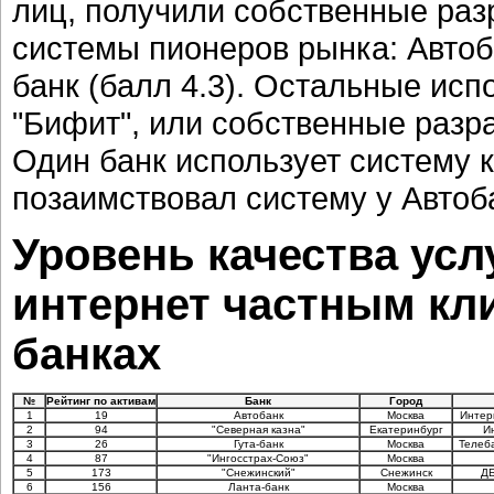
лиц, получили собственные разр
системы пионеров рынка: Автобан
банк (балл 4.3). Остальные ис
"Бифит", или собственные разра
Один банк использует систему к
позаимствовал систему у Автоба
Уровень качества усл
интернет частным кл
банках
№
Рейтинг по активам
Банк
Город
1
19
Автобанк
Москва
Интер
2
94
"Северная казна"
Екатеринбург
И
3
26
Гута-банк
Москва
Телеба
4
87
"Ингосстрах-Союз"
Москва
5
173
"Снежинский"
Снежинск
ДБ
6
156
Ланта-банк
Москва