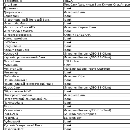
Гранкомбанк
i-pay.ru
Гута Банк
Телебанк (физ. лица) Банк-Клиент Онлайн (юр
Дорожник
Ibank
Дзержинский
Интернет-Банк
Зернобанк
Ibank
Инвестиционный Торговый Банк
Ibank
Инвестсбербанк
Ibank
Ингосстрах-Cоюз АКБ
Интернет Сервис Банк
Интеркредит Москва
Ibank
Интерпрогрессбанк
Клиент-ТЕЛЕБАНК
Камчатпромбанк
Ibank
КИП-банк
Ibank
Комунибанк
Ibank
Кредит Урал Банк
Ibank
Космос КБ
Интернет-Клиент (ДБО BS-Client)
Курский промышленный банк
Интернет-Клиент (ДБО BS-Client)
Ланта-Банк
5NT Online
МДМ-Банк
e-plat
Менатеп СПб
INetBank (абонентские платежи)
Металлург
Ibank
Мобилбанк
Интернет Офис
Национальный КБ
Ibank
Национальный коммерческий банк
Ibank
Номос-банк
Интернет-Клиент (ДБО BS-Client)
Образование АКИБ
Ibank
Омскпромстройбанк
Интернет-Банк
Петербургский социальный КБ
Ibank
Примсоцбанк
Ibank
Риком
Ibank
Ринвестбанк
Интернет-Клиент (ДБО BS-Client)
РОСБАНК
Банк-Клиент/Интернет
Россия АБ
Банк-Клиент
Рублевский
Ibank
Русский Генеральный Банк
Ibank
Сахалин-Вест
Ibank