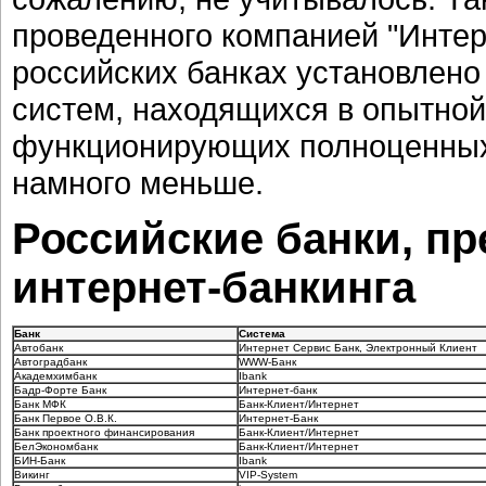
проведенного компанией "Интерн
российских банках установлено
систем, находящихся в опытной
функционирующих полноценных 
намного меньше.
Российские банки, п
интернет-банкинга
Банк
Система
Автобанк
Интернет Сервис Банк, Электронный Клиент
Автоградбанк
WWW-Банк
Академхимбанк
Ibank
Бадр-Форте Банк
Интернет-банк
Банк МФК
Банк-Клиент/Интернет
Банк Первое О.В.К.
Интернет-Банк
Банк проектного финансирования
Банк-Клиент/Интернет
БелЭкономбанк
Банк-Клиент/Интернет
БИН-Банк
Ibank
Викинг
VIP-System