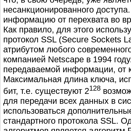
несанкционированного доступа.
информацию от перехвата во вр
Как правило, для этого использ
протокол SSL (Secure Sockets L
атрибутом любого современного
компанией Netscape в 1994 год
передаваемой информации, от к
Максимальная длина ключа, исп
128
бит, т.е. существуют 2
возмож
для передачи всех данных в сис
использоваться дополнительны
стандартного протокола SSL. О
алгоритмов является алгоритм 