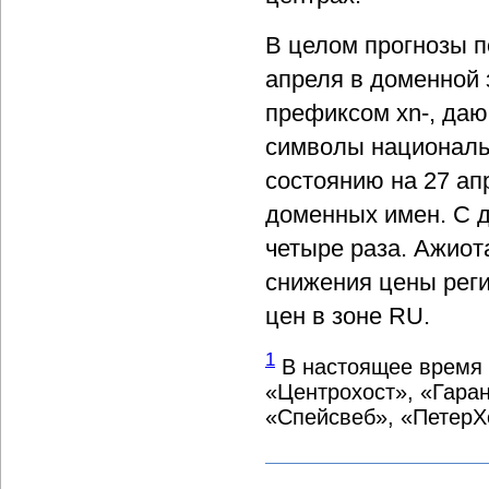
В целом прогнозы п
апреля в доменной 
префиксом xn-, да
символы националь
состоянию на 27 ап
доменных имен. С д
четыре раза. Ажиот
снижения цены регис
цен в зоне RU.
1
В настоящее время 
«Центрохост», «Гаран
«Спейсвеб», «ПетерХ