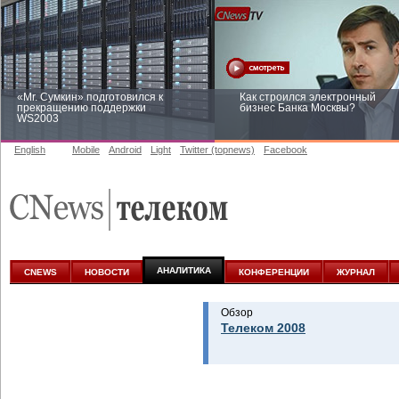
«Mr. Сумкин» подготовился к
Как строился электронный
прекращению поддержки
бизнес Банка Москвы?
WS2003
English
Mobile
Android
Light
Twitter (topnews)
Facebook
Заоблачная оптимизация: как
Рейтинг CNewsInfrastructure 20
Faberlic изменил подход к
приглашаем участвовать
аналитике
АНАЛИТИКА
CNEWS
НОВОСТИ
КОНФЕРЕНЦИИ
ЖУРНАЛ
Обзор
Телеком 2008