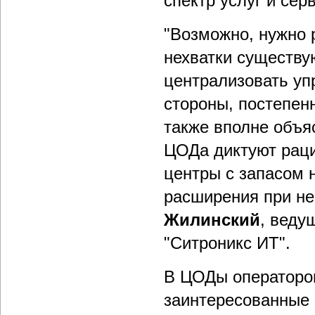
спектр услуг и се
"Возможно, нужно 
нехватки существу
централизовать уп
стороны, постепен
также вполне объя
ЦОДа диктуют рац
центры с запасом 
расширения при н
Жилинский
, веду
"Ситроникс ИТ".
В ЦОДы операторов
заинтересованные 