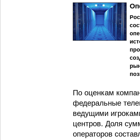
Оп
Рос
сос
опе
ист
про
соз
рын
поз
По оценкам компа
федеральные теле
ведущими игроками
центров. Доля су
операторов состав