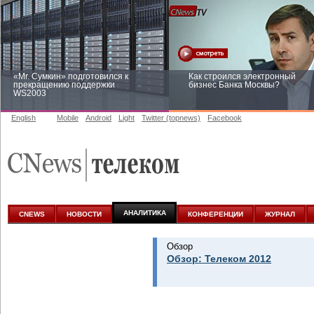
«Mr. Сумкин» подготовился к
Как строился электронный
прекращению поддержки
бизнес Банка Москвы?
WS2003
English
Mobile
Android
Light
Twitter (topnews)
Facebook
Заоблачная оптимизация: как
Рейтинг CNewsInfrastructure 20
Faberlic изменил подход к
приглашаем участвовать
аналитике
АНАЛИТИКА
CNEWS
НОВОСТИ
КОНФЕРЕНЦИИ
ЖУРНАЛ
Обзор
Обзор: Телеком 2012