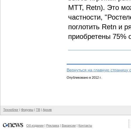
МТТ, Retn). Это мо
частности, "Ростел
поглотить Retn и 
приобретены 75% о
Вернуться на главную страницу 
Опубликовано в 2012 г.
Техноблог
|
Форумы
|
ТВ
|
Архив
Об издании
|
Реклама
|
Вакансии
|
Контакты