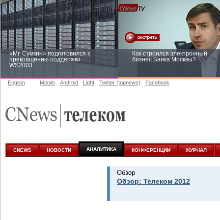
«Mr. Сумкин» подготовился к
Как строился электронный
прекращению поддержки
бизнес Банка Москвы?
WS2003
English
Mobile
Android
Light
Twitter (topnews)
Facebook
Заоблачная оптимизация: как
Рейтинг CNewsInfrastructure 20
Faberlic изменил подход к
приглашаем участвовать
аналитике
АНАЛИТИКА
CNEWS
НОВОСТИ
КОНФЕРЕНЦИИ
ЖУРНАЛ
Обзор
Обзор: Телеком 2012