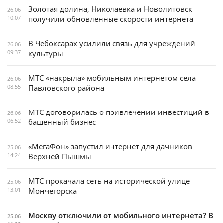
Золотая долина, Николаевка и Новолитовск
26.06
10:07
получили обновленные скорости интернета
В Чебоксарах усилили связь для учреждений
26.06
09:37
культуры
МТС «накрыла» мобильным интернетом села
26.06
08:55
Павловского района
МТС договорилась о привлечении инвестиций в
26.06
06:52
башенный бизнес
«МегаФон» запустил интернет для дачников
25.06
14:24
Верхней Пышмы
МТС прокачала сеть на исторической улице
25.06
13:01
Мончегорска
Москву отключили от мобильного интернета? В
25.06