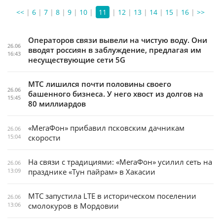
<<
|
6
|
7
|
8
|
9
|
10
|
11
|
12
|
13
|
14
|
15
|
16
|
>>
Операторов связи вывели на чистую воду. Они
26.06
вводят россиян в заблуждение, предлагая им
16:43
несуществующие сети 5G
МТС лишился почти половины своего
26.06
башенного бизнеса. У него хвост из долгов на
15:45
80 миллиардов
«МегаФон» прибавил псковским дачникам
26.06
15:04
скорости
На связи с традициями: «МегаФон» усилил сеть на
26.06
13:09
празднике «Тун пайрам» в Хакасии
МТС запустила LTE в историческом поселении
26.06
13:06
смолокуров в Мордовии