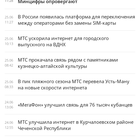
11:28
Минцифры опровергают
В России появилась платформа для переключения
25.06
11:27
между операторами без замены SIM-карты
МТС ускорила интернет для городского
25.06
10:13
выпускного на ВДНХ
МТС прокачала связь рядом с памятниками
25.06
08:42
кузнецко-алтайской культуры
В пик пляжного сезона МТС перевела Усть-Ману
25.06
08:33
на новые скорости интернета
24.06
«МегаФон» улучшил связь для 76 тысяч кубанцев
13:06
МТС улучшила интернет в Курчалоевском районе
24.06
12:55
Чеченской Республики