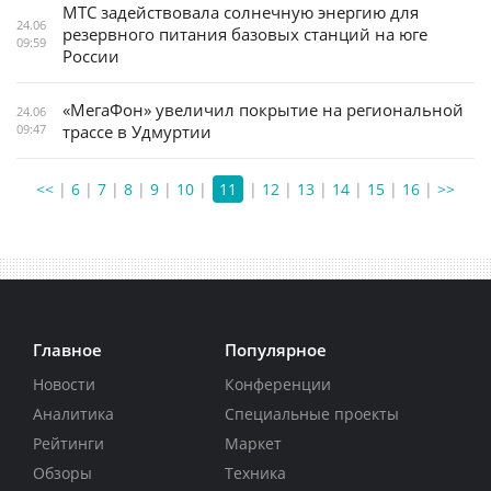
МТС задействовала солнечную энергию для
24.06
резервного питания базовых станций на юге
09:59
России
«МегаФон» увеличил покрытие на региональной
24.06
09:47
трассе в Удмуртии
<<
|
6
|
7
|
8
|
9
|
10
|
11
|
12
|
13
|
14
|
15
|
16
|
>>
Главное
Популярное
Новости
Конференции
Аналитика
Специальные проекты
Рейтинги
Маркет
Обзоры
Техника