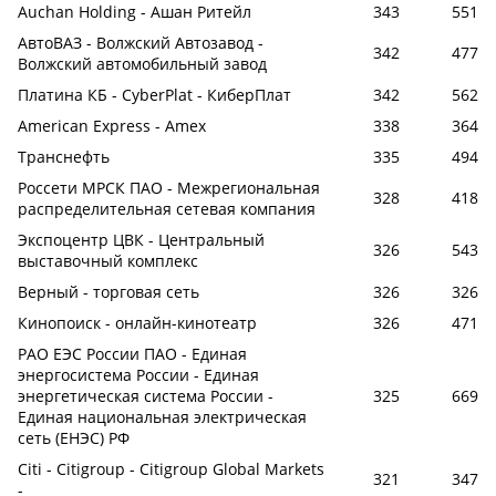
Auchan Holding - Ашан Ритейл
343
551
АвтоВАЗ - Волжский Автозавод -
342
477
Волжский автомобильный завод
Платина КБ - CyberPlat - КиберПлат
342
562
American Express - Amex
338
364
Транснефть
335
494
Россети МРСК ПАО - Межрегиональная
328
418
распределительная сетевая компания
Экспоцентр ЦВК - Центральный
326
543
выставочный комплекс
Верный - торговая сеть
326
326
Кинопоиск - онлайн-кинотеатр
326
471
РАО ЕЭС России ПАО - Единая
энергосистема России - Единая
энергетическая система России -
325
669
Единая национальная электрическая
сеть (ЕНЭС) РФ
Citi - Citigroup - Citigroup Global Markets
321
347
-