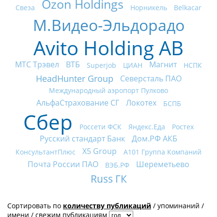
Ozon Holdings
Свеза
Норникель
Belkacar
М.Видео-Эльдорадо
Avito Holding AB
МТС Трэвел
ВТБ
Магнит
Superjob
ЦИАН
НСПК
HeadHunter Group
Северсталь ПАО
Международный аэропорт Пулково
АльфаСтрахование СГ
Локотех
БСПБ
Сбер
Россети ФСК
Яндекс.Еда
Ростех
Русский стандарт Банк
Дом.РФ АКБ
X5 Group
КонсультантПлюс
А101 Группа Компаний
Почта России ПАО
Шереметьево
ВЭБ.РФ
Russ ГК
Сортировать по
количеству публикаций
/
упоминаний
/
имени
/
свежим публикациям