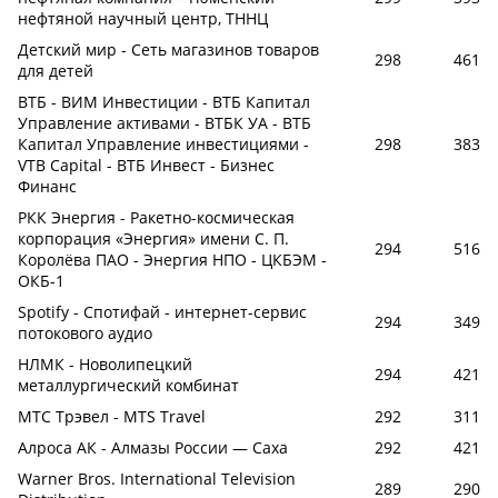
нефтяной научный центр, ТННЦ
Детский мир - Сеть магазинов товаров
298
461
для детей
ВТБ - ВИМ Инвестиции - ВТБ Капитал
Управление активами - ВТБК УА - ВТБ
Капитал Управление инвестициями -
298
383
VTB Capital - ВТБ Инвест - Бизнес
Финанс
РКК Энергия - Ракетно-космическая
корпорация «Энергия» имени С. П.
294
516
Королёва ПАО - Энергия НПО - ЦКБЭМ -
ОКБ-1
Spotify - Спотифай - интернет-сервис
294
349
потокового аудио
НЛМК - Новолипецкий
294
421
металлургический комбинат
МТС Трэвел - MTS Travel
292
311
Алроса АК - Алмазы России — Саха
292
421
Warner Bros. International Television
289
290