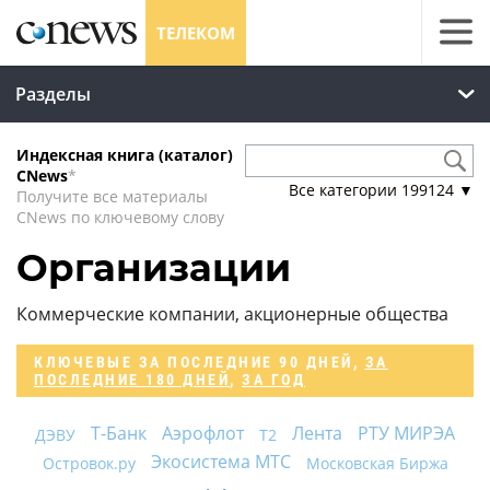
ТЕЛЕКОМ
Разделы
Индексная книга (каталог)
CNews
*
Все категории
199124
▼
Получите все материалы
CNews по ключевому слову
Организации
Коммерческие компании, акционерные общества
КЛЮЧЕВЫЕ
ЗА ПОСЛЕДНИЕ 90 ДНЕЙ
,
ЗА
ПОСЛЕДНИЕ 180 ДНЕЙ
,
ЗА ГОД
Т-Банк
Аэрофлот
Лента
РТУ МИРЭА
ДЭВУ
Т2
Экосистема МТС
Островок.ру
Московская Биржа