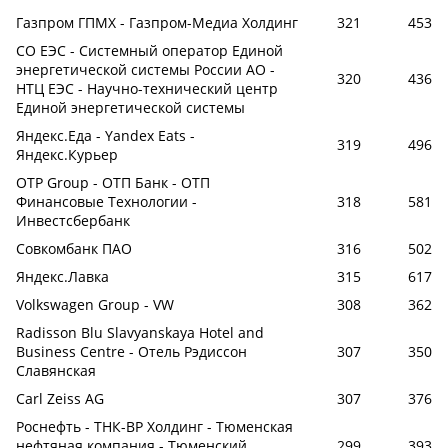
Газпром ГПМХ - Газпром-Медиа Холдинг
321
453
СО ЕЭС - Системный оператор Единой
энергетической системы России АО -
320
436
НТЦ ЕЭС - Научно-технический центр
Единой энергетической системы
Яндекс.Еда - Yandex Eats -
319
496
Яндекс.Курьер
OTP Group - ОТП Банк - ОТП
Финансовые Технологии -
318
581
Инвестсбербанк
Совкомбанк ПАО
316
502
Яндекс.Лавка
315
617
Volkswagen Group - VW
308
362
Radisson Blu Slavyanskaya Hotel and
Business Centre - Отель Рэдиссон
307
350
Славянская
Carl Zeiss AG
307
376
Роснефть - ТНК-ВР Холдинг - Тюменская
нефтяная компания - Тюменский
299
393