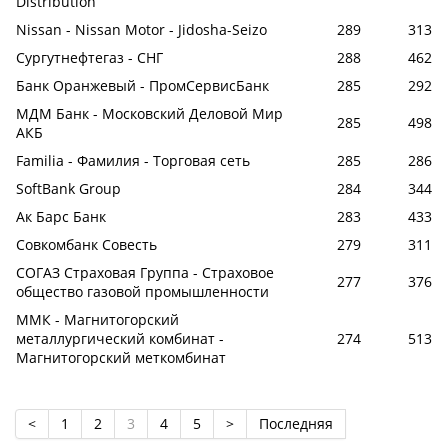
Distribution
Nissan - Nissan Motor - Jidosha-Seizo
289
313
Сургутнефтегаз - СНГ
288
462
Банк Оранжевый - ПромСервисБанк
285
292
МДМ Банк - Московский Деловой Мир
285
498
АКБ
Familia - Фамилия - Торговая сеть
285
286
SoftBank Group
284
344
Ак Барс Банк
283
433
Совкомбанк Совесть
279
311
СОГАЗ Страховая Группа - Страховое
277
376
общество газовой промышленности
ММК - Магнитогорский
металлургический комбинат -
274
513
Магнитогорский меткомбинат
<
1
2
3
4
5
>
Последняя