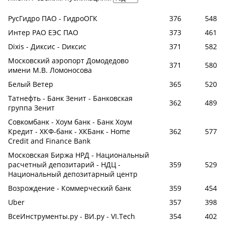
РусГидро ПАО - ГидроОГК
376
548
Интер РАО ЕЭС ПАО
373
461
Dixis - Диксис - Dиксис
371
582
Московский аэропорт Домодедово
371
580
имени М.В. Ломоносова
Белый Ветер
365
520
Татнефть - Банк Зенит - Банковская
362
489
группа Зенит
Совкомбанк - Хоум банк - Банк Хоум
Кредит - ХКФ-банк - ХКБанк - Home
362
577
Credit and Finance Bank
Московская Биржа НРД - Национальный
расчетный депозитарий - НДЦ -
359
529
Национальный депозитарный центр
Возрождение - Коммерческий банк
359
454
Uber
357
398
ВсеИнструменты.ру - ВИ.ру - VI.Tech
354
402