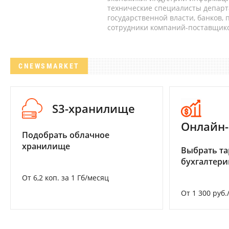
технические специалисты депар
государственной власти, банков,
сотрудники компаний-поставщико
CNEWSMARKET
S3-хранилище
Онлайн-
Подобрать облачное
хранилище
Выбрать та
бухгалтер
От 6,2 коп. за 1 Гб/месяц
От 1 300 руб.