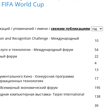
FIFA World Cup
икаций
/
упоминаний
/
имени
/
свежим публикациям
ion and Recognition Challenge - Международный
10
услуги и технологии - Международный форум
54
ный форум
22
4
13
окументального Кино - Конкурсная программа
17
ормационных технологиях
 - Всемирный экономический форум
195
дная компьютерная выставка- Taipei International
138
39