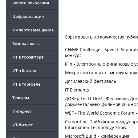
нового поколения
Цифровизация
Импортозамещение
Сортировать по
количеству публ
Безопасность
CHiME Challenge - Speech Separat
конкурс
ИТ в госсекторе
iFin - Электронные финансовые 
ИТ в банках
Микроэлектроника - международ
Дягилевский фестиваль
ИТ в торговле
IT Elements
Телеком
ДОКер Let IT Dok! - Фестиваль Д
документальных фильмов об инф
Интернет
WEF - The World Economic Forum
Computex - Тайбэйская междунаро
ИТ-бизнес
Information Technology Show
Microsoft Build - конференция