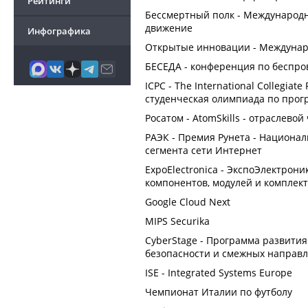
Рейтинги
Бессмертный полк - Международ
движение
Инфографика
Открытые инновации - Междунар
БЕСЕДА - конференция по беспр
ICPC - The International Collegia
студенческая олимпиада по про
Росатом - AtomSkills - отраслев
РАЭК - Премия Рунета - Национал
сегмента сети Интернет
ExpoElectronica - ЭкспоЭлектрон
компонентов, модулей и компле
Google Cloud Next
MIPS Securika
CyberStage - Программа развити
безопасности и смежных направ
ISE - Integrated Systems Europe
Чемпионат Италии по футболу