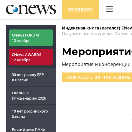
ТЕЛЕКОМ
CNews
Индексная книга (каталог) CNe
Аналитика
Получите все материалы CNews п
CNews FORUM
12 ноября
Конференци
Мероприяти
CNews AWARDS
Маркет
12 ноября
Мероприятия и конференции, 
Техника
30 лет рынку ERP
КЛЮЧЕВЫЕ
ЗА ПОСЛЕДНИЕ
ТВ
в России
Главные
ИТ-сценарии
2026
10 лет российского
бэкапа
Российские ПАКи