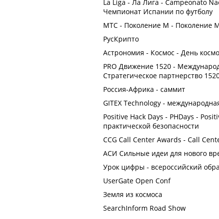
La Liga - Ла Лига - Campeonato Nac
Чемпионат Испании по футболу
МТС - Поколение М - Поколение 
РусКрипто
Астрономия - Космос - День косм
PRO Движение 1520 - Международ
Стратегическое партнерство 1520
Россия-Африка - саммит
GITEX Technology - международна
Positive Hack Days - PHDays - Pos
практической безопасности
CCG Call Center Awards - Сall Сen
АСИ Сильные идеи для нового вр
Урок цифры - всероссийский обр
UserGate Open Conf
Земля из космоса
SearchInform Road Show