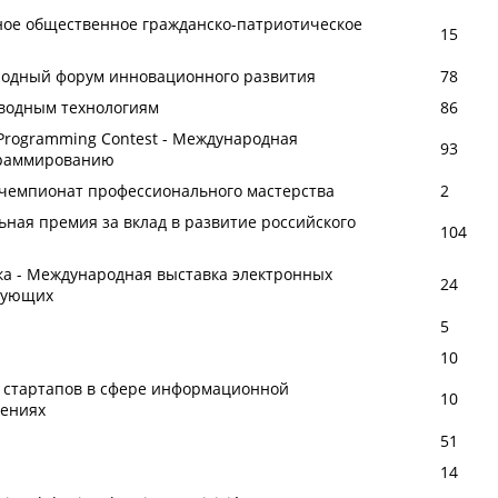
ное общественное гражданско-патриотическое
15
одный форум инновационного развития
78
оводным технологиям
86
te Programming Contest - Международная
93
граммированию
ой чемпионат профессионального мастерства
2
ьная премия за вклад в развитие российского
104
ика - Международная выставка электронных
24
ктующих
5
10
я стартапов в сфере информационной
10
лениях
51
14