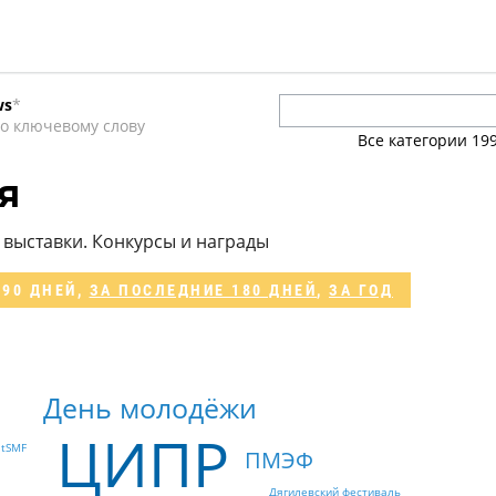
ws
*
о ключевому слову
Все категории
19
и
я
выставки. Конкурсы и награды
 90 ДНЕЙ
,
ЗА ПОСЛЕДНИЕ 180 ДНЕЙ
,
ЗА ГОД
День молодёжи
ЦИПР
itSMF
ПМЭФ
Дягилевский фестиваль