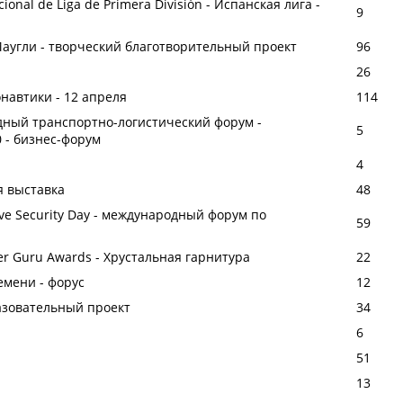
ional de Liga de Primera División - Испанская лига -
9
Маугли - творческий благотворительный проект
96
26
онавтики - 12 апреля
114
ный транспортно-логистический форум -
5
 - бизнес-форум
4
я выставка
48
itive Security Day - международный форум по
59
ter Guru Awards - Хрустальная гарнитура
22
емени - форус
12
азовательный проект
34
6
51
13