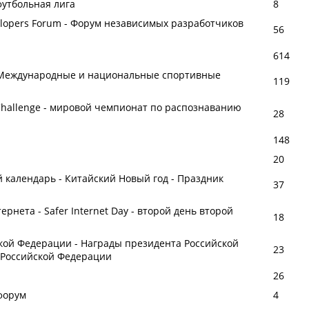
футбольная лига
8
velopers Forum - Форум независимых разработчиков
56
614
 - Международные и национальные спортивные
119
Challenge - мировой чемпионат по распознаванию
28
148
20
 календарь - Китайский Новый год - Праздник
37
нета - Safer Internet Day - второй день второй
18
кой Федерации - Награды президента Российской
23
 Российской Федерации
26
форум
4