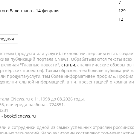
7
того Валентина - 14 февраля
129
12
ледняя
темы (продукта или услуги), технологии, персоны и т.п. создае
рхива публикаций портала CNews. Обрабатываются тексты всех
, включая "Главные новости",
статьи
, аналитические обзоры рын
ртнёрских проектов). Таким образом, чем больше публикаций н
ли продукта/услуги, тем более информативен профиль. Профил
 дополнительной информацией, в т.ч. презентацией о компании
ала CNews.ru c 11.1998 до 08.2026 годы.
6, в очереди разбора - 724351.
9231.
 -
book@cnews.ru
ели и сотрудники одной из самых успешных отраслей российск
онных технологий. Ядро аудитории составляют топ-менеджеры