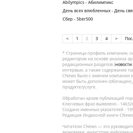
Abilympics - Абилимпикс
День всех влюбленных - День свя
Сбер - Sber500
<
1
2
3
4
>
Пос
* Страница-профиль компании, сис
редактором на основе анализа а
редакционных разделов (
новости
интервью, а также содержание па
CNews было с именем компании и
может быть дополнен (обогащен)
продукте/услуге.
Обработан архив публикаций порт
Ключевых фраз выявлено - 146326
Создано именных указателей - 19
Редакция Индексной книги CNews
Читатели CNews — это руководит
экономики: индустрии информаци