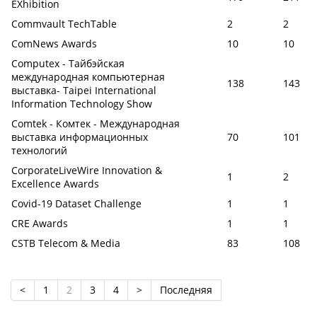
EXhibition
Commvault TechTable
2
2
ComNews Awards
10
10
Computex - Тайбэйская
международная компьютерная
138
143
выставка- Taipei International
Information Technology Show
Comtek - Комтек - Международная
выставка информационных
70
101
технологий
CorporateLiveWire Innovation &
1
2
Excellence Awards
Covid-19 Dataset Challenge
1
1
CRE Awards
1
1
CSTB Telecom & Media
83
108
<
1
2
3
4
>
Последняя