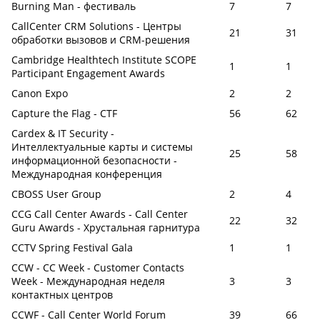
Burning Man - фестиваль
7
7
CallCenter CRM Solutions - Центры
21
31
обработки вызовов и CRM-решения
Cambridge Healthtech Institute SCOPE
1
1
Participant Engagement Awards
Canon Expo
2
2
Capture the Flag - CTF
56
62
Cardex & IT Security -
Интеллектуальные карты и системы
25
58
информационной безопасности -
Международная конференция
CBOSS User Group
2
4
CCG Call Center Awards - Сall Сenter
22
32
Guru Awards - Хрустальная гарнитура
CCTV Spring Festival Gala
1
1
CCW - CC Week - Customer Contacts
Week - Международная неделя
3
3
контактных центров
CCWF - Call Center World Forum
39
66