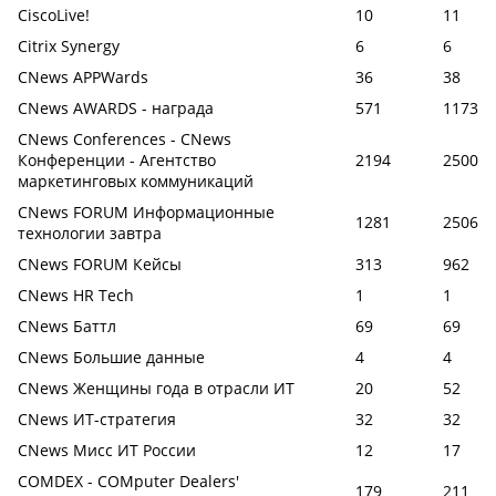
CiscoLive!
10
11
Citrix Synergy
6
6
CNews APPWards
36
38
CNews AWARDS - награда
571
1173
CNews Conferences - CNews
Конференции - Агентство
2194
2500
маркетинговых коммуникаций
CNews FORUM Информационные
1281
2506
технологии завтра
CNews FORUM Кейсы
313
962
CNews HR Tech
1
1
CNews Баттл
69
69
CNews Большие данные
4
4
CNews Женщины года в отрасли ИТ
20
52
CNews ИТ-стратегия
32
32
CNews Мисс ИТ России
12
17
COMDEX - COMputer Dealers'
179
211