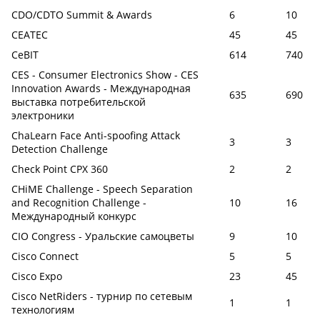
CDO/CDTO Summit & Awards
6
10
CEATEC
45
45
CeBIT
614
740
CES - Consumer Electronics Show - CES
Innovation Awards - Международная
635
690
выставка потребительской
электроники
ChaLearn Face Anti-spoofing Attack
3
3
Detection Challenge
Check Point CPX 360
2
2
CHiME Challenge - Speech Separation
and Recognition Challenge -
10
16
Международный конкурс
CIO Congress - Уральские самоцветы
9
10
Cisco Connect
5
5
Cisco Expo
23
45
Cisco NetRiders - турнир по сетевым
1
1
технологиям