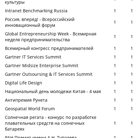
культуры
Intranet Benchmarking Russia
1
1
Россия, вперёд! - Всероссийский
1
1
инновационный форум
Global Entrepreneurship Week - Всемирная
1
1
неделя предпринимательства
Всемирный конгресс предпринимателей
1
1
Gartner IT Services Summit
1
1
Gartner Midsize Enterprise Summit
1
1
Gartner Outsoursing & IT Services Summit
1
1
Digital Life Design
1
1
Национальный день молодежи Китая - 4 мая
1
1
Антипремия Рунета
1
1
Geospatial World Forum
1
1
Солнечная регата - конкурс по разработке
плавательных средств на солнечных
1
1
батареях
РАН Премия имени А.Н. Туполева
1
1