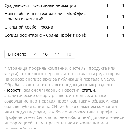
Суздальфест - фестиваль анимации
1
1
Новые облачные технологии - МойОфис
1
1
Призма изменений
Стальной хребет России
1
1
СолидПрофитКонф - Солид Профит Конф
1
1
В начало
<
16
17
18
* Страница-профиль компании, системы (продукта или
услуги), технологии, персоны и т.п. создается редактором
на основе анализа архива публикаций портала CNews.
Обрабатываются тексты всех редакционных разделов
(
новости
, включая "Главные новости",
статьи
,
аналитические обзоры рынков, интервью, а также
содержание партнёрских проектов). Таким образом, чем
больше публикаций на CNews было с именем компании
или продукта/услуги, тем более информативен профиль.
Профиль может быть дополнен (обогащен) дополнительной
информацией, в т.ч. презентацией о компании или
продукте/услуге.