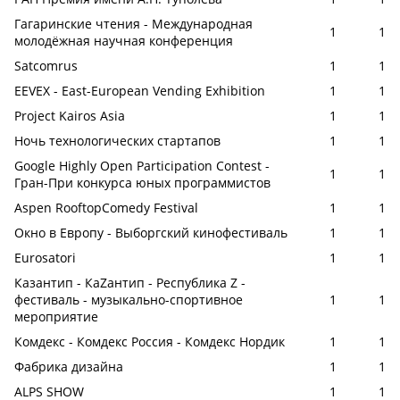
Гагаринские чтения - Международная
1
1
молодёжная научная конференция
Satcomrus
1
1
EEVEX - East-European Vending Exhibition
1
1
Project Kairos Asia
1
1
Ночь технологических стартапов
1
1
Google Highly Open Participation Contest -
1
1
Гран-При конкурса юных программистов
Aspen RooftopComedy Festival
1
1
Окно в Европу - Выборгский кинофестиваль
1
1
Eurosatori
1
1
Казантип - КаZантип - Республика Z -
фестиваль - музыкально-спортивное
1
1
мероприятие
Комдекс - Комдекс Россия - Комдекс Нордик
1
1
Фабрика дизайна
1
1
ALPS SHOW
1
1