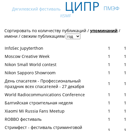
ЦИПР
ПМЭФ
Дягилевский фестиваль
itSMF
Сортировать по
количеству публикаций
/
упоминаний
/
имени
/
свежим публикациям
InfoSec Jupyterthon
1
1
Moscow Creative Week
1
1
Nikon Small World contest
1
1
Nikon Sapporo Showroom
1
1
День спасателя - Профессиональный
1
1
праздник всех спасателей - 27 декабря
World Radiocommunications Conference
1
1
Балтийская строительная неделя
1
1
Xiaomi Mi Russia Fans Meetup
1
1
ROBBO фестиваль
1
1
Стримфест - фестиваль стриминговой
1
1