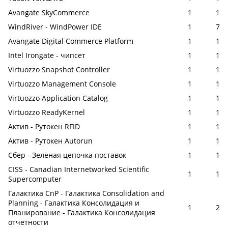
Avangate SkyCommerce
1
1
WindRiver - WindPower IDE
1
7
Avangate Digital Commerce Platform
1
1
Intel Irongate - чипсет
1
1
Virtuozzo Snapshot Controller
1
1
Virtuozzo Management Console
1
1
Virtuozzo Application Catalog
1
1
Virtuozzo ReadyKernel
1
1
Актив - Рутокен RFID
1
1
Актив - Рутокен Autorun
1
1
Сбер - Зелёная цепочка поставок
1
1
CISS - Canadian Internetworked Scientific
1
1
Supercomputer
Галактика CnP - Галактика Consolidation and
Planning - Галактика Консолидация и
1
2
Планирование - Галактика Консолидация
отчетности