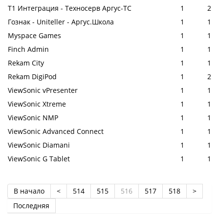
Т1 Интеграция - Техносерв Аргус-ТС
1
2
Гознак - Uniteller - Аргус.Школа
1
1
Myspace Games
1
1
Finch Admin
1
1
Rekam City
1
1
Rekam DigiPod
1
2
ViewSonic vPresenter
1
1
ViewSonic Xtreme
1
1
ViewSonic NMP
1
1
ViewSonic Advanced Connect
1
1
ViewSonic Diamani
1
1
ViewSonic G Tablet
1
1
В начало
<
514
515
516
517
518
>
Последняя