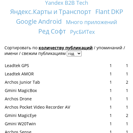
Yandex B2B Tech
Яндекс.Карты и Транспорт
Flant DKP
Google Android
Много приложений
Ред Софт
РусБИТех
Сортировать по
количеству публикаций
/
упоминаний
/
имени
/
свежим публикациям
Leadtek GPS
1
1
Leadtek AMOR
1
1
Archos Junior Tab
1
2
Gmini MagicBox
1
1
Archos Drone
1
1
Archos Pocket Video Recorder AV
1
1
Gmini MagicEye
1
2
Gmini W20Twin
1
1
Archos Sense
1
1