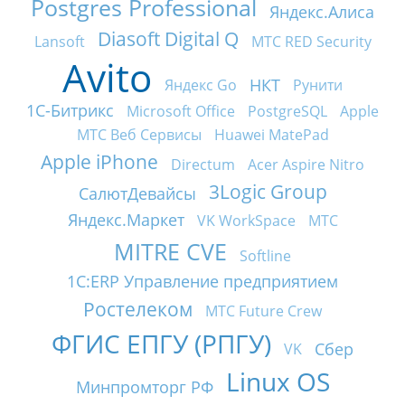
Postgres Professional
Яндекс.Алиса
Diasoft Digital Q
Lansoft
МТС RED Security
Avito
НКТ
Яндекс Go
Рунити
1С-Битрикс
Microsoft Office
PostgreSQL
Apple
МТС Веб Сервисы
Huawei MatePad
Apple iPhone
Directum
Acer Aspire Nitro
3Logic Group
СалютДевайсы
Яндекс.Маркет
VK WorkSpace
МТС
MITRE CVE
Softline
1С:ERP Управление предприятием
Ростелеком
МТС Future Crew
ФГИС ЕПГУ (РПГУ)
Сбер
VK
Linux OS
Минпромторг РФ