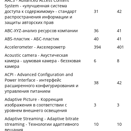
AACS - Advanced Access Content
System - «улучшенная система
доступа к содержимому» - стандарт
31
42
распространения информации и
защиты авторских прав
ABC-XYZ-анализ ресурсов компании
36
41
ABS-пластик - АБС-пластик
40
41
Accelerometer - Акселерометр
394
401
Acoustic camera - Акустическая
камера - шумовая камера - безэховая
6
8
камера
ACPI - Advanced Configuration and
Power Interface - интерфейс
38
42
расширенного конфигурирования и
управления питанием
Adaptive Picture - Коррекция
изображения в соответствии с
3
3
уровнем внешнего освещения
Adaptive Streaming - Adaptive bitrate
streaming - Технологии адаптивного
10
10
вещания