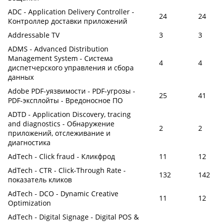
ADC - Application Delivery Controller -
24
24
Контроллер доставки приложений
Addressable TV
3
3
ADMS - Advanced Distribution
Management System - Cистема
4
4
диспетчерского управления и сбора
данных
Adobe PDF-уязвимости - PDF-угрозы -
25
41
PDF-эксплойты - Вредоносное ПО
ADTD - Application Discovery, tracing
and diagnostics - Обнаружение
2
2
приложений, отслеживание и
диагностика
AdTech - Click fraud - Кликфрод
11
12
AdTech - CTR - Click-Through Rate -
132
142
показатель кликов
AdTech - DCO - Dynamic Creative
11
12
Optimization
AdTech - Digital Signage - Digital POS &