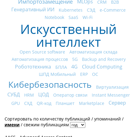
Импортозамещение
MLOps
CRM
B2B
Генеративный ИИ
Kubernetes
СЭД
e-Commerce
Notebook
SaaS
Wi-Fi
Искусственный
интеллект
Open Source software
Автоматизация склада
Автоматизация процессов
5G
Backup and Recovery
Робототехника
4G
Cloud Computing
БПЛА
ШПД Мобильный
ERP
ОС
Кибербезопасность
Виртуализация
СУБД
ЦОД
HRM
Оператор связи
Instant Messenger
Сервер
GPU
СХД
QR-код
Планшет
Marketplace
Сортировать по
количеству публикаций
/
упоминаний
/
имени
/
свежим публикациям