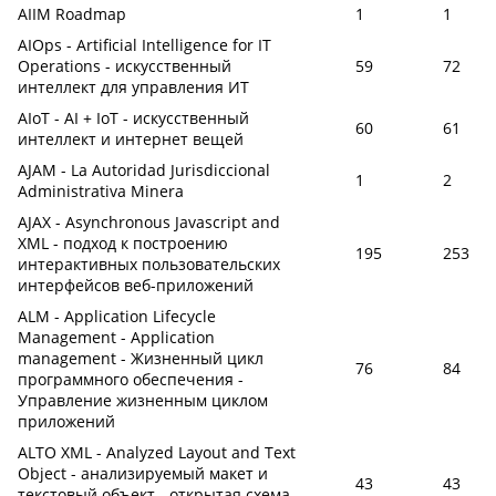
AIIM Roadmap
1
1
AIOps - Artificial Intelligence for IT
Operations - искусственный
59
72
интеллект для управления ИТ
AIoT - AI + IoT - искусственный
60
61
интеллект и интернет вещей
AJAM - La Autoridad Jurisdiccional
1
2
Administrativa Minera
AJAX - Asynchronous Javascript and
XML - подход к построению
195
253
интерактивных пользовательских
интерфейсов веб-приложений
ALM - Application Lifecycle
Management - Application
management - Жизненный цикл
76
84
программного обеспечения -
Управление жизненным циклом
приложений
ALTO XML - Analyzed Layout and Text
Object - анализируемый макет и
43
43
текстовый объект - открытая схема