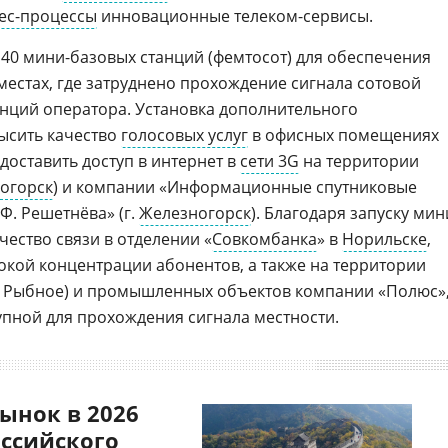
ес-процессы
инновационные телеком-сервисы.
 40 мини-базовых станций (фемтосот) для обеспечения
местах, где затруднено прохождение сигнала сотовой
анций оператора. Установка дополнительного
ысить качество
голосовых услуг
в офисных помещениях
едоставить доступ в интернет в
сети 3G
на территории
огорск
) и компании «Информационные спутниковые
Ф. Решетнёва» (г.
Железногорск
). Благодаря запуску мин
ество связи в отделении «
Совкомбанка
» в
Норильске
,
сокой концентрации абонентов, а также на территории
с. Рыбное) и промышленных объектов компании «Полюс»
пной для прохождения сигнала местности.
ынок в 2026
оссийского