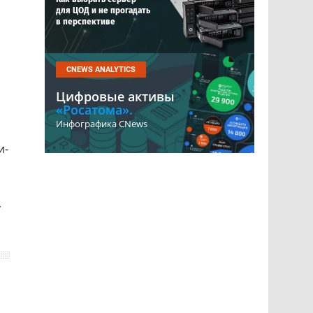
для ЦОД и не прогадать
в перспективе
CNEWS ANALYTICS
Цифровые активы
«Росатома».
Инфографика CNews
и-
,