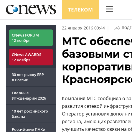
ТЕЛЕКОМ
CNews
|
22 января 2016 09:44
ПОДЕ
Аналитика
CNews FORUM
МТС обеспе
12 ноября
Конференци
базовыми с
CNews AWARDS
Маркет
12 ноября
корпоратив
Техника
30 лет рынку ERP
Красноярск
ТВ
в России
Главные
Компания МТС сообщила о за
ИТ-сценарии
2026
развития сетевой инфраструк
10 лет российского
Оператор установил дополни
бэкапа
региона, имеющих разветвле
улучшить качество связи на 
Российские ПАКи