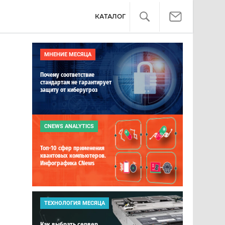
КАТАЛОГ
МНЕНИЕ МЕСЯЦА
Почему соответствие
стандартам не гарантирует
защиту от киберугроз
CNEWS ANALYTICS
Топ-10 сфер применения
квантовых компьютеров.
Инфографика CNews
ТЕХНОЛОГИЯ МЕСЯЦА
Как выбрать сервер