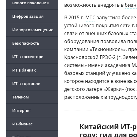
нового поколения
возможность внедрять в
бизн
Цифровизация
В 2015 г.
МТС
запустила более
устойчивого покрытия сети в 
Импортозамещение
связи от внешних базовых ст
оборудования позволила пов
Безопасность
компании «
Технониколь
», пр
ИТ в госсекторе
Красноярской ГРЭС-2
(г.
Зелен
системы» имени академика М.
ИТ в банках
базовых станций улучшено кач
которое находится в зоне вы
ИТ в торговле
детского лагеря «Жарки» (по
расположенных в труднодосту
Телеком
Интернет
ИТ-бизнес
Китайский ИТ-р
году: гид для р