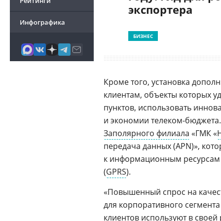
Рейтинги
экспортера
Инфографика
БИЗНЕС
Кроме того, установка допо
клиентам, объекты которых у
пунктов, использовать инно
и экономии телеком-бюджета.
Заполярного филиала
«ГМК «
передача данных (APN)», ко
к информационным ресурсам 
(
GPRS
).
«Повышенный спрос на каче
для корпоративного сегмента 
клиентов используют в своей