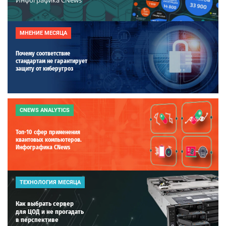
МНЕНИЕ МЕСЯЦА
Почему соответствие
стандартам не гарантирует
защиту от киберугроз
CNEWS ANALYTICS
Топ-10 сфер применения
квантовых компьютеров.
Инфографика CNews
ТЕХНОЛОГИЯ МЕСЯЦА
Как выбрать сервер
для ЦОД и не прогадать
в перспективе