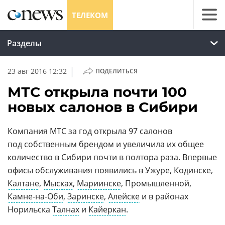
ТЕЛЕКОМ
Разделы
|
23 авг 2016 12:32
ПОДЕЛИТЬСЯ
МТС открыла почти 100
новых салонов в Сибири
Компания МТС за год открыла 97 салонов
под собственным брендом и увеличила их общее
количество в Сибири почти в полтора раза. Впервые
офисы обслуживания появились в Ужуре, Кодинске,
Калтане
,
Мысках
,
Мариинске
, Промышленной,
Камне-на-Оби
,
Заринске
,
Алейске
и в районах
Норильска
Талнах
и
Кайеркан
.