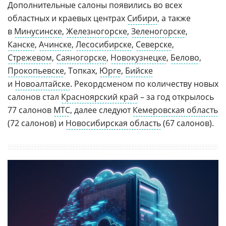
Дополнительные салоны появились во всех
областных и краевых центрах
Сибири
, а также
в
Минусинске
,
Железногорске
,
Зеленогорске
,
Канске
,
Ачинске
,
Лесосибирске
,
Северске
,
Стрежевом
,
Саяногорске
,
Новокузнецке
,
Белово
,
Прокопьевске
, Топках,
Юрге
,
Бийске
и
Новоалтайске
. Рекордсменом по количеству новых
салонов стал
Красноярский край
– за год открылось
77 салонов
МТС
, далее следуют
Кемеровская область
(72 салонов) и
Новосибирская область
(67 салонов).