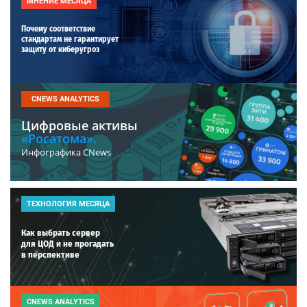
МНЕНИЕ МЕСЯЦА
Почему соответствие
стандартам не гарантирует
защиту от киберугроз
CNEWS ANALYTICS
Цифровые активы
«Росатома».
Инфографика CNews
ТЕХНОЛОГИЯ МЕСЯЦА
Как выбрать сервер
для ЦОД и не прогадать
в перспективе
CNEWS ANALYTICS