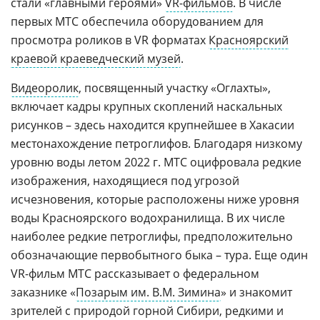
стали «главными героями»
VR-фильмов
. В числе
первых МТС обеспечила оборудованием для
просмотра роликов в VR форматах
Красноярский
краевой краеведческий музей
.
Видеоролик
, посвященный участку «Оглахты»,
включает кадры крупных скоплений наскальных
рисунков – здесь находится крупнейшее в Хакасии
местонахождение петроглифов. Благодаря низкому
уровню воды летом 2022 г. МТС оцифровала редкие
изображения, находящиеся под угрозой
исчезновения, которые расположены ниже уровня
воды Красноярского водохранилища. В их числе
наиболее редкие петроглифы, предположительно
обозначающие первобытного быка – тура. Еще один
VR-фильм МТС рассказывает о федеральном
заказнике «
Позарым им. В.М. Зимина
» и знакомит
зрителей с природой горной Сибири, редкими и