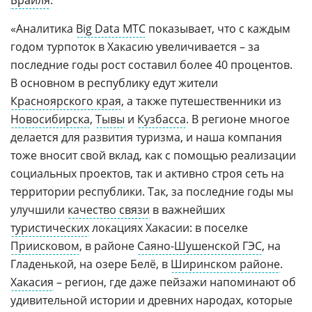
«Аналитика
Big Data МТС
показывает, что с каждым
годом турпоток в Хакасию увеличивается – за
последние годы рост составил более 40 процентов.
В основном в республику едут жители
Красноярского края
, а также путешественники из
Новосибирска
,
Тывы
и
Кузбасса
. В регионе многое
делается для развития туризма, и наша компания
тоже вносит свой вклад, как с помощью реализации
социальных проектов, так и активно строя сеть на
территории республики. Так, за последние годы мы
улучшили
качество связи
в важнейших
туристических
локациях Хакасии: в поселке
Приисковом
, в районе
Саяно-Шушенской ГЭС
, на
Гладенькой, на озере Белё, в
Ширинском районе
.
Хакасия
– регион, где даже пейзажи напоминают об
удивительной истории и древних народах, которые