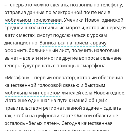
– теперь это можно сделать, позвонив по телефону,
отправив данные по электронной почте или в
мобильном приложении
. Ученики Новоягодинской
средней школы в сильные морозы, которые нередки
в этих местах, смогут подключаться к урокам
дистанционно.
Записаться на прием к врачу
,
оформить
больничный лист
, получить
налоговый
вычет – все эти и многие другие вопросы сельчане
теперь будут решать с помощью
смартфона
.
«Мегафон» – первый оператор, который обеспечил
качественной голосовой связью и быстрым
мобильным интернетом
жителей села Новоягодное.
И это еще один шаг на пути к нашей общей с
правительством региона главной задаче – сделать
так, чтобы на цифровой карте Омской области не
осталось «белых пятен». Сегодня качественная
сотовая связь
стала для всех, без исключения,