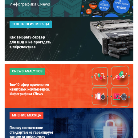
Инфографика CNews
ТЕХНОЛОГИЯ МЕСЯЦА
Как выбрать сервер
для ЦОД и не прогадать
в перспективе
CNEWS ANALYTICS
Топ-10 сфер применения
квантовых компьютеров.
Инфографика CNews
МНЕНИЕ МЕСЯЦА
Почему соответствие
стандартам не гарантирует
защиту от киберугроз