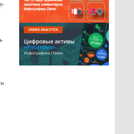
Топ-10 сфер применения
о
-
квантовых компьютеров.
Инфографика CNews
CNEWS ANALYTICS
ь
Цифровые активы
«Росатома».
Инфографика CNews
ти