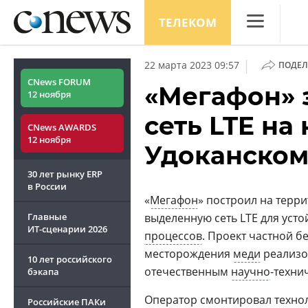
ТЕЛЕКОМ
CNews
|
22 марта 2023 09:57
ПОДЕЛ
Аналитика
CNews FORUM
«Мегафон» 
12 ноября
Конференци
сеть LTE н
CNews AWARDS
Маркет
12 ноября
Удоканском
Техника
30 лет рынку ERP
ТВ
в России
«
Мегафон
» построил на терри
Главные
выделенную сеть LTE для уст
ИТ-сценарии
2026
процессов
. Проект частной б
месторождения
меди
реализов
10 лет российского
отечественным
научно
-техни
бэкапа
Оператор смонтировал техно
Российские ПАКи