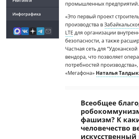
Рейтинги
промышленных предприятий.
Инфографика
«Это первый проект строите
производства в
Забайкальско
LTE
для организации внутренн
безопасности, а также расш
Частная сеть для “Удоканско
вендора, что позволяет опер
потребностей производства»,
«Мегафона»
Наталья Талды
Всеобщее благо
робокоммунизм
фашизм? К как
человечество в
искусственный