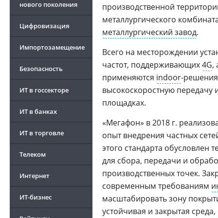
нового поколения
производственной территории
металлургического комбинат
Цифровизация
металлургический завод
.
Импортозамещение
Всего на месторождении уста
частот, поддерживающих
4G
,
Безопасность
применяются
indoor
-решения
высокоскоростную передачу и
ИТ в госсекторе
площадках.
ИТ в банках
«Мегафон» в 2018 г. реализова
ИТ в торговле
опыт внедрения частных сете
этого стандарта обусловлен т
Телеком
для сбора, передачи и обраб
производственных точек. Зак
Интернет
современным требованиям
и
ИТ-бизнес
масштабировать зону покрыти
устойчивая и закрытая среда,