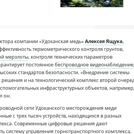
ектора компании «Удоканская медь»
Алексея Ящука
,
ффективность термометрического контроля грунтов,
ой мерзлоты
, контроля технических параметров
арантирует постоянное
беспроводное
видеонаблюдение
высоких стандартов безопасности. «Внедрение системы
 решения и на технологический комплекс второй очере
 вспомогательных инфраструктурных объектов, например
л он.
проводной сети Удоканского месторождения меди
ные с трех тысяч устройств, находящихся в разных
лекса. Современные цифровые решения дают
ь систему управления горнотранспортного комплекса,