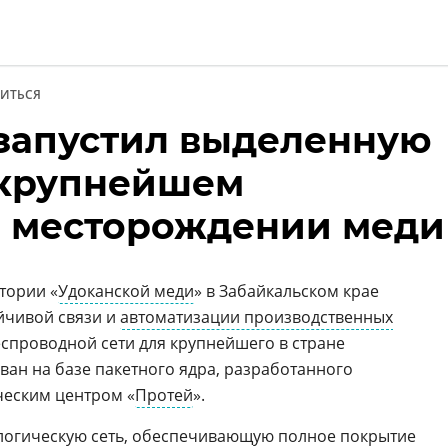
ИТЬСЯ
запустил выделенную
и
а крупнейшем
 месторождении меди
тории «
Удоканской меди
» в Забайкальском крае
ойчивой связи и
автоматизации производственных
еспроводной сети для крупнейшего в стране
ан на базе пакетного ядра, разработанного
ческим центром «
Протей
».
логическую сеть, обеспечивающую полное покрытие