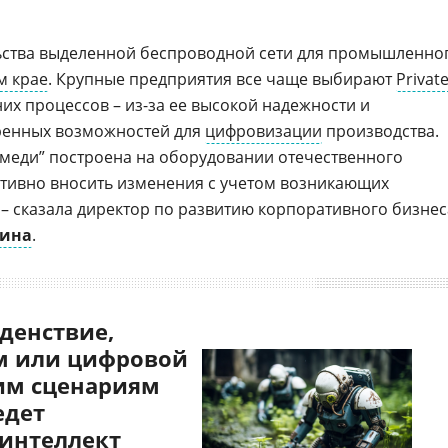
льства выделенной беспроводной сети для промышленно
м крае
. Крупные предприятия все чаще выбирают
Privat
их процессов – из-за ее высокой надежности и
иренных возможностей для
цифровизации
производства.
й меди” построена на оборудовании отечественного
ативно вносить изменения с учетом возникающих
 – сказала директор по развитию корпоративного бизнес
кина
.
денствие,
 или цифровой
им сценариям
едет
 интеллект