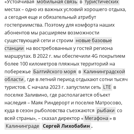
«Устойчивая
мобильная связь
в
туристических
местах – одно из важных условий хорошего отдыха,
а сегодня еще и обязательный атрибут
гостеприимства. Поэтому для комфорта наших
абонентов мы расширяем возможности
существующей сети и строим
новые базовые
станции
на востребованных у гостей региона
маршрутах. В 2022 г. мы обеспечили 4G покрытием
более 100 километров пляжных территорий на
побережье
Балтийского моря
в
Калининградской
области
, где в летний период отдыхают сотни тысяч
туристов. С начала 2023 г. запустили сеть
LTE
в
поселке Заливино, где располагается объект
наследия – Маяк Риндерорт и поселке Матросово,
куда в сезон рыболовства съезжаются
рыбаки
со
всей страны», – сказал директор «
Мегафона
» в
Калининграде
Сергей Лихобабин
.