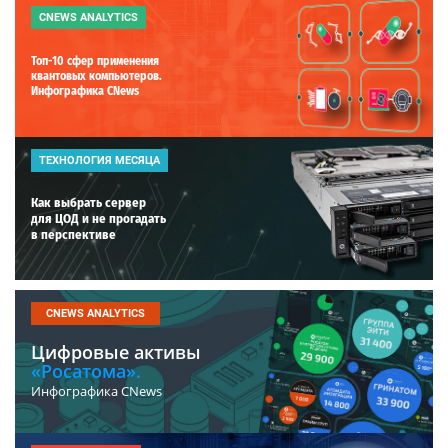
CNEWS ANALYTICS
Топ-10 сфер применения
квантовых компьютеров.
Инфографика CNews
ТЕХНОЛОГИЯ МЕСЯЦА
Как выбрать сервер
для ЦОД и не прогадать
в перспективе
CNEWS ANALYTICS
Цифровые активы
«Росатома».
Инфографика CNews