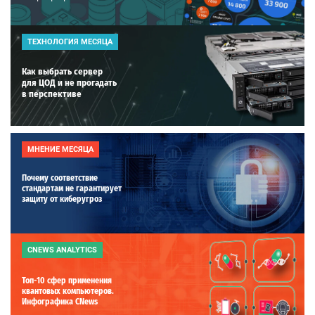
ТЕХНОЛОГИЯ МЕСЯЦА
Как выбрать сервер
для ЦОД и не прогадать
в перспективе
МНЕНИЕ МЕСЯЦА
Почему соответствие
стандартам не гарантирует
защиту от киберугроз
CNEWS ANALYTICS
Топ-10 сфер применения
квантовых компьютеров.
Инфографика CNews