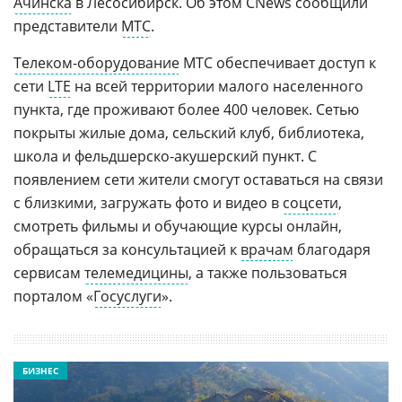
Ачинска
в Лесосибирск. Об этом CNews сообщили
представители
МТС
.
Телеком-оборудование
МТС обеспечивает доступ к
сети
LTE
на всей территории малого населенного
пункта, где проживают более 400 человек. Сетью
покрыты жилые дома, сельский клуб, библиотека,
школа и фельдшерско-акушерский пункт. С
появлением сети жители смогут оставаться на связи
с близкими, загружать фото и видео в
соцсети
,
смотреть фильмы и обучающие курсы онлайн,
обращаться за консультацией к
врачам
благодаря
сервисам
телемедицины
, а также пользоваться
порталом «
Госуслуги
».
БИЗНЕС