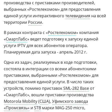
производства с приставками производителей,
выбранных «Ростелекомом» для предоставления
единой услуги интерактивного
телевидения
на всей
территории
России
.
В рамках контракта с «
Ростелекомом
» компания
«
СмартЛабс
» ведет подготовку к запуску единой
услуги IPTV для всех абонентов оператора.
Планируемая дата запуска - апрель 2012 г.
Одна из задач, реализуемых в ходе подготовки,
состояла в интеграции со всеми абонентскими
приставками, выбранными «Ростелекомом» для
предоставления единой услуги. В число таких
устройств, помимо приставок
SML-282 Base
от
«СмартЛабс», вошли приставки производства
Motorola Mobility
(
США
),
Уфимского завода
«Промсвязь»
и
STB
марки MAG-250 micro,