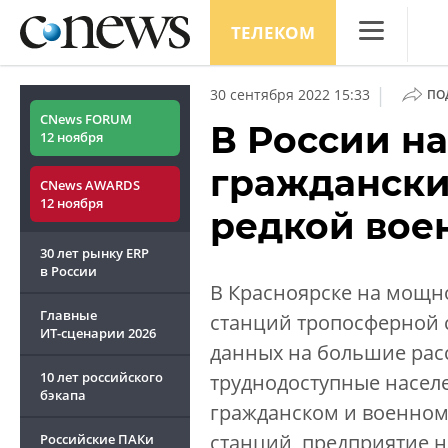
ТЕЛЕКОМ
CNews
|
30 сентября 2022 15:33
ПО
Аналитика
CNews FORUM
В России н
12 ноября
Конференци
граждански
CNews AWARDS
Маркет
12 ноября
редкой вое
Техника
30 лет рынку ERP
ТВ
в России
В Красноярске на мощн
Главные
станций тропосферной с
ИТ-сценарии
2026
данных на большие расс
10 лет российского
труднодоступные населе
бэкапа
гражданском и военном 
станций, предприятие н
Российские ПАКи