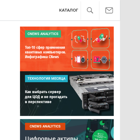
КАТАЛОГ
CNEWS ANALYTICS
Топ-10 сфер применения
квантовых компьютеров.
Инфографика CNews
ТЕХНОЛОГИЯ МЕСЯЦА
Как выбрать сервер
для ЦОД и не прогадать
в перспективе
CNEWS ANALYTICS
Цифровые активы