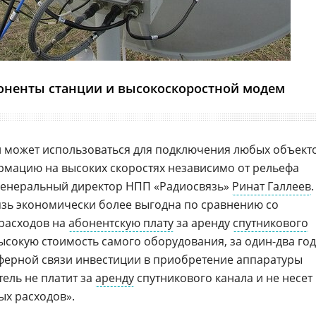
оненты станции и высокоскоростной модем
и может использоваться для подключения любых объект
рмацию на высоких скоростях независимо от рельефа
 генеральный директор НПП «Радиосвязь»
Ринат Галлеев
.
язь экономически более выгодна по сравнению со
 расходов на
абонентскую плату
за аренду
спутникового
ысокую стоимость самого оборудования, за один-два го
ферной связи инвестиции в приобретение аппаратуры
тель не платит за
аренду
спутникового канала и не несет
ых расходов».