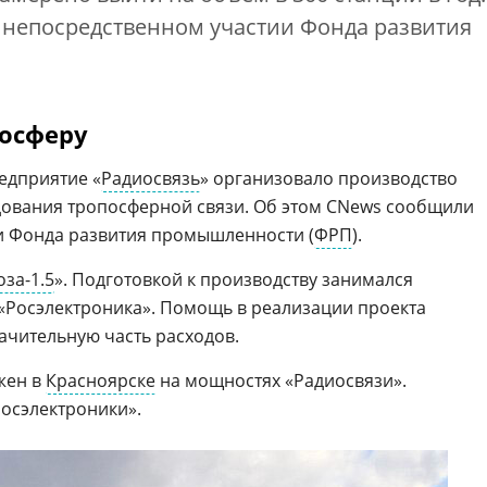
и непосредственном участии Фонда развития
посферу
едприятие «
Радиосвязь
» организовало производство
ования тропосферной связи. Об этом CNews сообщили
и Фонда развития промышленности (
ФРП
).
оза-1.5
». Подготовкой к производству занимался
 «Росэлектроника». Помощь в реализации проекта
чительную часть расходов.
жен в
Красноярске
на мощностях «Радиосвязи».
Росэлектроники».