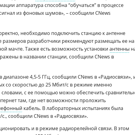
ации аппаратура способна “обучаться” в процессе
сигнал из фоновых шумов», – сообщили CNews
орректно, необходимо подключить станцию к антенне
ее размеров разработчики рекомендуют размещать ее на
ой мачте. Также есть возможность установки
антенны
н
тражены в названии станции, сообщили CNews в
 в диапазоне 4,5-5 ГГц, сообщили CNews в «Радиосвязи», 
ых со скоростью до 25 Мбит/с в режиме именно
и словами, с ее помощью можно обеспечить сравнитель
нтернет там, где нет возможности проложить
лефонный
кабель. В лабораторных испытаниях была
т
/с., сообщили CNews в «Радиосвязи».
кционировать и в режиме радиорелейной связи. В этом