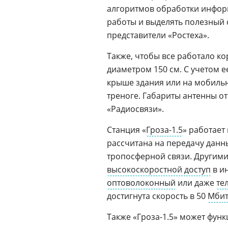
алгоритмов обработки информ
работы и выделять полезный 
представители «Ростеха».
Также, чтобы все работало к
диаметром 150 см. С учетом 
крыше здания или на мобильн
треноге. Габариты антенны о
«Радиосвязи».
Станция «
Гроза-1.5
» работает
рассчитана на передачу данн
тропосферной связи. Другим
высокоскоростной доступ
в и
оптоволоконный
или даже
те
достигнута скорость в 50
Мби
Также «Гроза-1.5» может фун