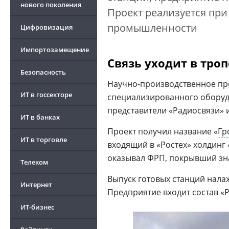
нового поколения
Проект реализуется пр
промышленности
Цифровизация
Импортозамещение
Связь уходит в тро
Безопасность
Научно-производственное пр
ИТ в госсекторе
специализированного оборуд
представители «Радиосвязи» 
ИТ в банках
Проект получил название «
Гр
ИТ в торговле
входящий в «Ростех» холдинг
оказывал ФРП, покрывший зна
Телеком
Выпуск готовых станций нала
Интернет
Предприятие входит состав «
ИТ-бизнес