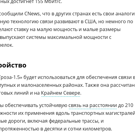
ных достигнет 155 Мбит/с.
ообщили CNews, что в других странах есть свои аналоги
бную технологию связи развивают в США, но немного по
 делают ставку на малую мощность и малые размеры
, выпускают системы максимальной мощности с
елок.
ройство
Гроза-1.5» будет использоваться для обеспечения связи 
тупных и малонаселенных районах. Также она рассчитан
еговых линий и на
Крайнем Севере
.
бны обеспечивать устойчивую
связь на расстоянии
до 210
жности их применения вдоль транспортных магистралей
ные дороги, включая федеральные трассы, и
ротяженностью в десятки и сотни километров.