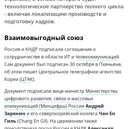
технологическое партнерство полного цикла
- включая локализацию производств и
подготовку кадров.
Взаимовыгодный союз
Россия и
КНДР
подписали соглашение о
сотрудничестве в области ИТ и
телекоммуникаций
.
Сам документ был подписан 30 октября в Пхеньяне,
об этом пишет Центральное телеграфное агентство
Кореи (
ЦТАК
).
Документ подписали вице-министр
Министерства
цифрового развития, связи и массовых
коммуникаций (Минцифры) России
Андрей
Заренин
и его северокорейский коллега
Чан Ен
Гиль
(Chang En Gil). На церемонии также
присутствовал посол России в КНДР
Александр