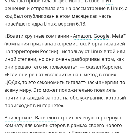
Команда проверила эффективность своего
ИТ-
решения
и отправила его на рассмотрение в Linux, а
код был опубликован в этом месяце как часть
новейшего ядра Linux, версии 6.13.
«Все эти крупные компании -
Amazon
,
Google
, Meta*
(компания признана экстремистской организацией
на территории России) - используют Linux в той или
иной степени, но они очень разборчивы в том, как
они решают его использовать», — сказал Карстен.
«Если они решат «включить» наш метод в своих
ЦОДах
, то это сэкономить гигаватт-часы энергии по
всему миру. Это может положительно повлиять
почти на каждый запрос на обслуживание, который
происходит в интернете».
Университет Ватерлоо
строит зеленую серверную
комнату для компьютеров в рамках своего нового
математического корпуса, и Карстен считает, что