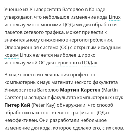
Ученые из
Университета Ватерлоо
в
Канаде
утверждают, что небольшое изменение кода
Linux
,
используемого многими ЦОДами для обработки
пакетов сетевого трафика, может привести к
значительному снижению энергопотребления.
Операционная система (
ОС
)
с открытым исходным
кодом
Linux является наиболее широко
используемой ОС для
серверов
в
ЦОДах
.
В ходе своего исследования профессор
компьютерных
наук
математического факультета
Университета Ватерлоо
Мартин Карстен
(Martin
Carsten) и аспирант
факультета компьютерных наук
Питер Кай
(Peter Kay) обнаружили, что способ
обработки пакетов сетевого трафика в ЦОДах
неэффективен. Они разработали небольшое
изменение для кода, которое сделало его, с их слов,