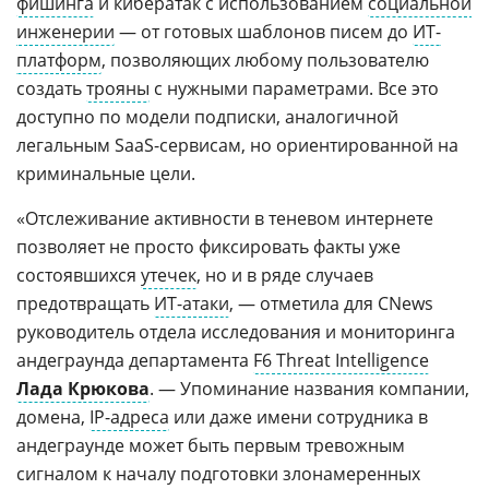
фишинга
и кибератак с использованием
социальной
инженерии
— от готовых шаблонов писем до
ИТ-
платформ
, позволяющих любому пользователю
создать
трояны
с нужными параметрами. Все это
доступно по модели подписки, аналогичной
легальным SaaS-сервисам, но ориентированной на
криминальные цели.
«Отслеживание активности в теневом интернете
позволяет не просто фиксировать факты уже
состоявшихся
утечек
, но и в ряде случаев
предотвращать
ИТ-атаки
, — отметила для CNews
руководитель отдела исследования и мониторинга
андеграунда департамента
F6 Threat Intelligence
Лада Крюкова
. — Упоминание названия компании,
домена,
IP-адреса
или даже имени сотрудника в
андеграунде может быть первым тревожным
сигналом к началу подготовки злонамеренных