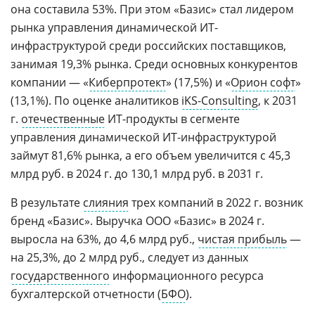
она составила 53%. При этом «Базис» стал лидером
рынка управления динамической ИТ-
инфраструктурой среди российских поставщиков,
занимая 19,3% рынка. Среди основных конкурентов
компании — «
Киберпротект
» (17,5%) и «
Орион софт
»
(13,1%). По оценке аналитиков
iKS-Consulting
, к 2031
г.
отечественные
ИТ-продукты в сегменте
управления динамической ИТ-инфраструктурой
займут 81,6% рынка, а его объем увеличится с 45,3
млрд руб. в 2024 г. до 130,1 млрд руб. в 2031 г.
В результате
слияния
трех компаний в 2022 г. возник
бренд «Базис». Выручка ООО «Базис» в 2024 г.
выросла на 63%, до 4,6 млрд руб.,
чистая прибыль
—
на 25,3%, до 2 млрд руб., следует из данных
государственного
информационного ресурса
бухгалтерской отчетности (
БФО
).