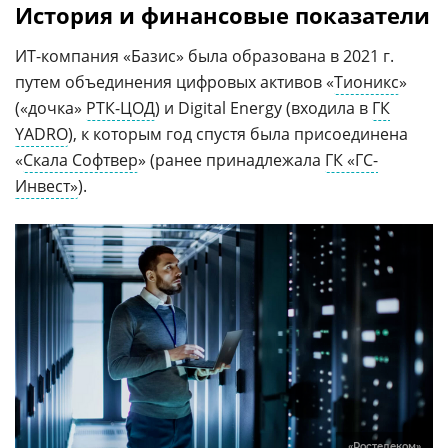
История и финансовые показатели
ИТ-компания «Базис» была образована в 2021 г.
путем объединения цифровых активов «
Тионикс
»
(«дочка»
РТК-ЦОД
) и Digital Energy (входила в
ГК
YADRO
), к которым год спустя была присоединена
«
Скала Софтвер
» (ранее принадлежала
ГК «ГС-
Инвест»
).
«Ростелеком»