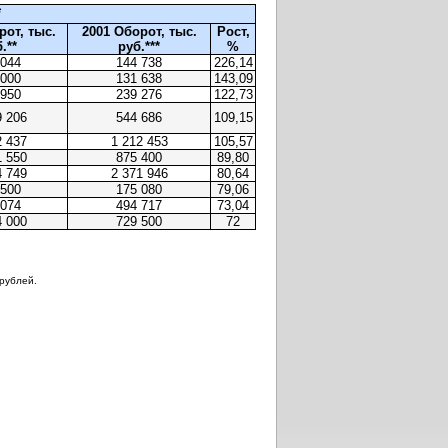
*
рот, тыс.
2001 Оборот, тыс.
Рост,
.**
руб.***
%
 044
144 738
226,14
 000
131 638
143,09
 950
239 276
122,73
9 206
544 686
109,15
2 437
1 212 453
105,57
1 550
875 400
89,80
4 749
2 371 946
80,64
 500
175 080
79,06
 074
494 717
73,04
4 000
729 500
72
 рублей.