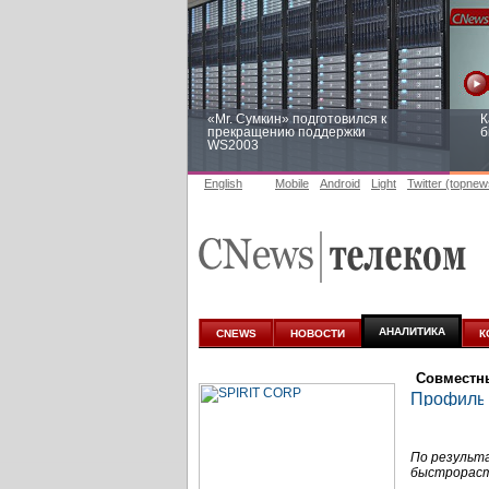
«Mr. Сумкин» подготовился к
К
прекращению поддержки
б
WS2003
English
Mobile
Android
Light
Twitter (topnew
Заоблачная оптимизация: как
Р
Faberlic изменил подход к
п
аналитике
АНАЛИТИКА
CNEWS
НОВОСТИ
К
Совместн
По результ
быстрораст