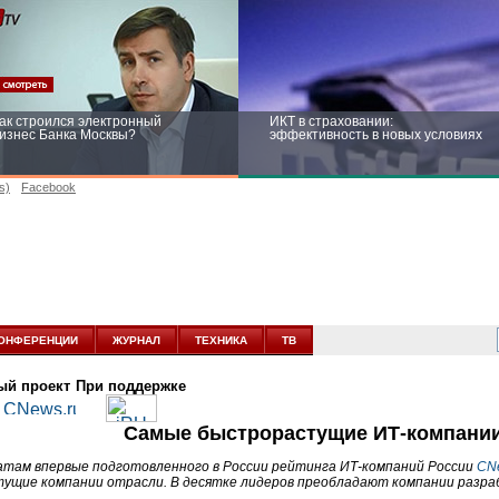
ак строился электронный
ИКТ в страховании:
изнес Банка Москвы?
эффективность в новых условиях
s)
Facebook
ейтинг CNewsInfrastructure 2015:
Информационная безопасность
риглашаем участвовать
бизнеса и госструктур: развитие в
новых условиях
ОНФЕРЕНЦИИ
ЖУРНАЛ
ТЕХНИКА
ТВ
ый проект
При поддержке
Самые быстрорастущие ИТ-компании
атам впервые подготовленного в России рейтинга ИТ-компаний России
CN
ущие компании отрасли. В десятке лидеров преобладают компании разра