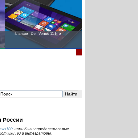
Планшет Dell Venue 11 Pro
Пора выбирать Fujitsu!
 России
ews100
, нами были определены самые
ботчики ПО и интеграторы.