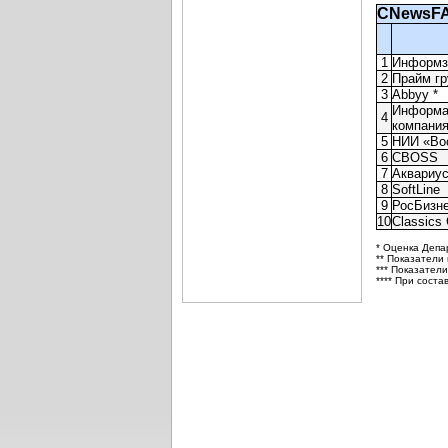
CNewsFA
1
Информз
2
Прайм гр
3
Abbyy *
Информа
4
компани
5
НИИ «Во
6
CBOSS
7
Аквариу
8
SoftLine
9
РосБизн
10
Classics 
* Оценка Депа
** Показатели
*** Показатели
**** При сост