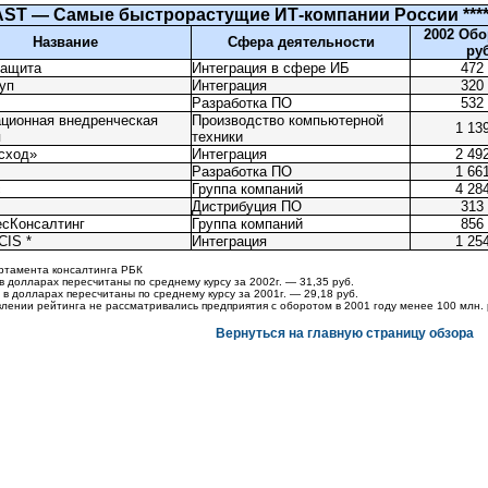
ST — Самые быстрорастущие
ИТ-компании
России ***
2002 Обо
Название
Сфера деятельности
руб
ащита
Интеграция в сфере ИБ
472
уп
Интеграция
320
Разработка ПО
532
ционная внедренческая
Производство компьютерной
1 13
я
техники
сход»
Интеграция
2 49
Разработка ПО
1 66
с
Группа компаний
4 28
Дистрибуция ПО
313
есКонсалтинг
Группа компаний
856
CIS *
Интеграция
1 25
ртамента консалтинга РБК
 в долларах пересчитаны по среднему курсу за 2002г. — 31,35 руб.
 в долларах пересчитаны по среднему курсу за 2001г. — 29,18 руб.
авлении рейтинга не рассматривались предприятия с оборотом в 2001 году менее 100 млн.
Вернуться на главную страницу обзора