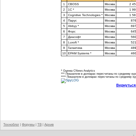
1
CBOSS
Москва
2 45
2
1С *
Москва
1 99
3
Cognitive Technologies *
Москва
1 58
4
Парус
Москва
876
5
Abbyy *
Москва
697
6
Форс
Москва
645
7
Диасофт
Москва
560
8
Luxoft *
Москва
521
9
Галактика
Москва
489
10
EPAM Systems *
Москва
460
* Оценка CNews Analytics
*** Показатели в долларах пересчитаны по среднему курс
**** Показатели в долларах пересчитаны по среднему кур
Вернуться
Техноблог
|
Форумы
|
ТВ
|
Архив