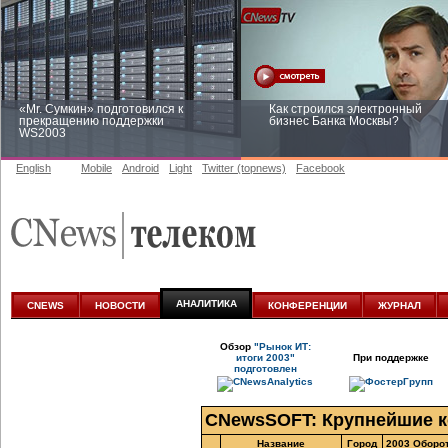
«Mr. Сумкин» подготовился к
Как строился электронный
прекращению поддержки
бизнес Банка Москвы?
WS2003
English
Mobile
Android
Light
Twitter (topnews)
Facebook
Заоблачная оптимизация: как
Рейтинг CNewsInfrastructure 20
Faberlic изменил подход к
приглашаем участвовать
аналитике
АНАЛИТИКА
CNEWS
НОВОСТИ
КОНФЕРЕНЦИИ
ЖУРНАЛ
Обзор
"Рынок ИТ:
итоги 2003"
При поддержке
подготовлен
CNewsSOFT: Крупнейшие к
Название
Город
2003 Оборот,