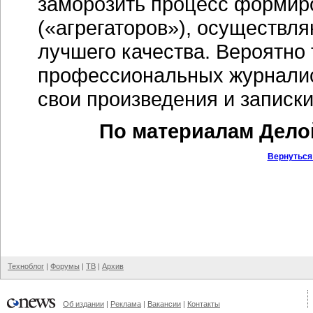
заморозить процесс формир
(«агрегаторов»), осуществл
лучшего качества. Вероятно 
профессиональных журналис
свои произведения и записки
По материалам Делой
Вернуться
Техноблог
|
Форумы
|
ТВ
|
Архив
Об издании
|
Реклама
|
Вакансии
|
Контакты