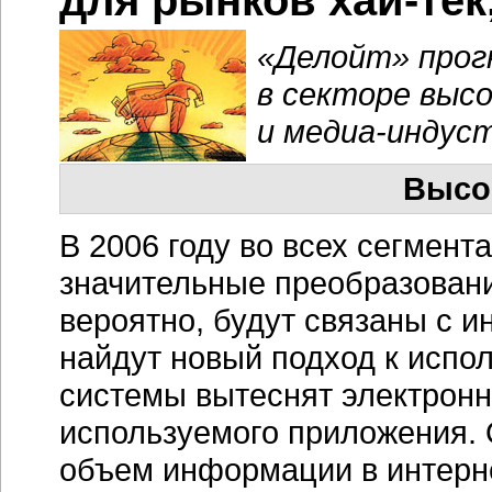
для рынков
хай-тек
«Делойт» прог
в секторе выс
и
медиа-индус
Высо
В 2006 году во всех сегмент
значительные преобразовани
вероятно, будут связаны с и
найдут новый подход к испо
системы вытеснят электронн
используемого приложения. 
объем информации в интерне