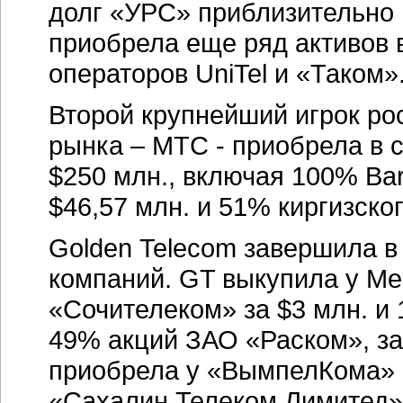
долг «УРС» приблизительно 
приобрела еще ряд активов 
операторов UniTel и «Таком»
Второй крупнейший игрок ро
рынка – МТС - приобрела в 
$250 млн., включая 100% Bar
$46,57 млн. и 51% киргизског
Golden Telecom завершила в
компаний. GT выкупила у M
«Сочителеком» за $3 млн. и
49% акций ЗАО «Раском», за
приобрела у «ВымпелКома» 
«Сахалин Телеком Лимитед» 