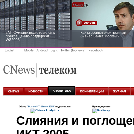
«Mr. Сумкин» подготовился к
Как строился электронный
прекращению поддержки
бизнес Банка Москвы?
WS2003
English
Mobile
Android
Light
Twitter (topnews)
Facebook
Заоблачная оптимизация: как
Рейтинг CNewsInfrastructure 20
Faberlic изменил подход к
приглашаем участвовать
аналитике
АНАЛИТИКА
CNEWS
НОВОСТИ
КОНФЕРЕНЦИИ
ЖУРНАЛ
Обзор
"Рынок ИТ: Итоги 2005"
подготовлен
При поддержке
Слияния и поглоще