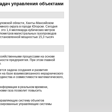
адач управления объектами
дловской области,
Ханты-Мансийском
много округа в городе Югорске. Сегодня
это 1,4 миллиарда кубических метров
илометров магистральных газопроводов
 установленной мощностью 15,3 тысяч
хозяйственными
процессами на основе
ности предприятия. При этом главной
.
ется задача создания и развития
 на базе взаимосвязанного иерархического
единства и совместимости математического,
информации в реальном времени,
овки газа позволит повысить
правляющую
систему объектов
тизированные управляющие системы