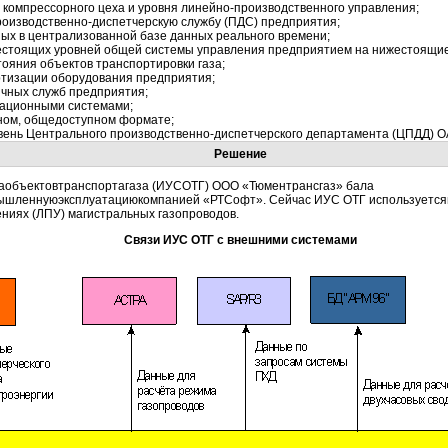
 компрессорного цеха и уровня
линейно-производственного
управления;
роизводственно-диспетчерскую
службу (ПДС) предприятия;
ных в централизованной базе данных реального времени;
стоящих уровней общей системы управления предприятием на нижестоящие
ояния объектов транспортировки газа;
тизации оборудования предприятия;
чных служб предприятия;
ационными системами;
ином, общедоступном формате;
вень Центрального
производственно-диспетчерского
департамента (ЦПДД) О
Решение
объектовтранспортагаза
(ИУСОТГ) ООО «Тюментрансгаз» бала
ышленнуюэксплуатациюкомпанией
«РТСофт». Сейчас ИУС ОТГ используется
ениях
(ЛПУ) магистральных газопроводов.
Связи ИУС ОТГ с внешними системами