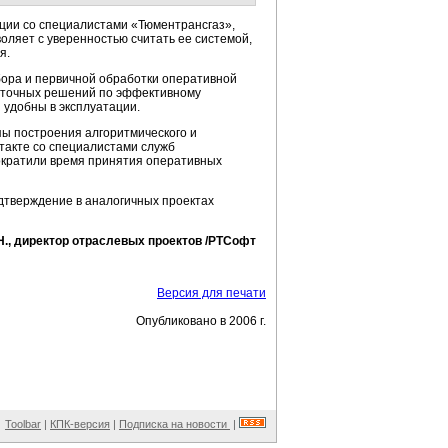
ции со специалистами «Тюментрансгаз»,
ляет с уверенностью считать ее системой,
я.
ора и первичной обработки оперативной
 точных решений по эффективному
 удобны в эксплуатации.
пы построения алгоритмического и
такте со специалистами служб
ократили время принятия оперативных
дтверждение в аналогичных проектах
., директор отраслевых проектов /РТСофт
Версия для печати
Опубликовано в 2006 г.
Toolbar
|
КПК-версия
|
Подписка на новости
|