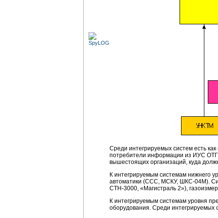
Среди интегрируемых систем есть как
потребители информации из ИУС ОТГ.
вышестоящих организаций, куда долж
К интегрируемым системам нижнего ур
автоматики (CCC, МСКУ,
ШКС-04М).
Си
СТН-3000,
«Магистраль 2»), газоизмери
К интегрируемым системам уровня пре
оборудования. Среди интегрируемых си