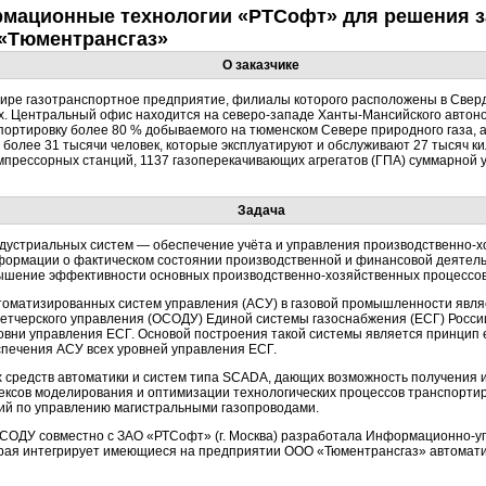
мационные технологии «РТСофт» для решения з
 «Тюментрансгаз»
О заказчике
мире газотранспортное предприятие, филиалы которого расположены в Свер
х. Центральный офис находится на
северо-западе
Ханты-Мансийского
автоно
ортировку более 80 % добываемого на тюменском Севере природного газа, а 
более 31 тысячи человек, которые эксплуатируют и обслуживают 27 тысяч к
омпрессорных станций, 1137 газоперекачивающих агрегатов (ГПА) суммарной
Задача
дустриальных систем — обеспечение учёта и управления
производственно-
формации о фактическом состоянии производственной и финансовой деятель
вышение эффективности основных
производственно-хозяйственных
процессов
томатизированных систем управления (АСУ) в газовой промышленности явля
етчерского
управления (ОСОДУ) Единой системы газоснабжения (ЕСГ) России
овни управления ЕСГ. Основой построения такой системы является принцип 
спечения АСУ всех уровней управления ЕСГ.
 средств автоматики и систем типа SCADA, дающих возможность получения 
ксов моделирования и оптимизации технологических процессов транспортир
ий по управлению магистральными газопроводами.
СОДУ совместно с ЗАО «РТСофт» (г. Москва) разработала
Информационно-у
торая интегрирует имеющиеся на предприятии ООО «Тюментрансгаз» автома