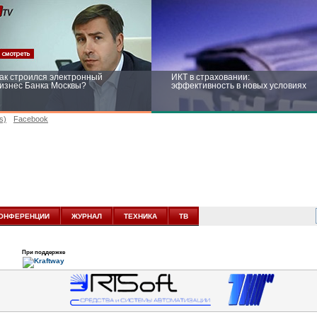
ак строился электронный
ИКТ в страховании:
изнес Банка Москвы?
эффективность в новых условиях
s)
Facebook
ейтинг CNewsInfrastructure 2015:
Информационная безопасность
риглашаем участвовать
бизнеса и госструктур: развитие в
новых условиях
ОНФЕРЕНЦИИ
ЖУРНАЛ
ТЕХНИКА
ТВ
При поддержке