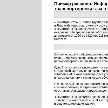
Пример решения: Инфор
транспортировки газа в
«Тюментрансгаз» — самое крупное в 
и
Ямало-Ненецком
автономных округа
«Тюментрансгаз» обеспечивает трансп
ежедневно. На предприятии работают 
диаметром от 1020 до 1420 мм, 211 к
мегаватт.
Основная задача информационных ин
сбора, обработки и представления ин
целью информатизации является по
Одной из основных задач развития ав
Отраслевой системы
оперативно-дисп
комплекса АСУ, охватывающего все ур
информационного и технического обе
Создание АСУ на основе современных
с использованием программных компле
обоснованность диспетчерских решен
«Тюментрансгаз» в рамках создания О
транспортировки газа (ИУС ОТГ), ко
и решает следующие задачи: