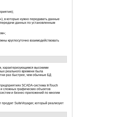
приятия);
»), в которые нужно передавать данные
в передачи данных по установленным
ом»;
лжны круглосуточно взаимодействовать
м, характеризующимся высокими
нных реального времени была
отни раз быстрее, чем обычные БД
 предприятиях
SCADA-система
InTouch
 и сложных графических объектов
дсистем и
бизнес-приложений
по многим
продукт SuiteVoyager, который реализует