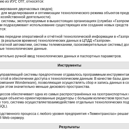
ю из ИУС ОТГ, относятся:
ирования двухчасовых сводок);
 для моделирования и оптимизации технологического режима объектов пред
-хозяйственной
деятельности).
я системы, эксплуатируемые в вышестоящих организациях (службах «Газпром
ими подразумевает использование существующих или создание новых средст
тся:
а передачи оперативной и отчётной технологической информации в «Газпр
(в реальном времени) технологических данных в ЦПДД «Газпром».
егатной автоматики, системы телемеханики, газоизмерительные системы) до
ные технологические данные.
ительно ручной ввод технологических данных и паспортных параметров.
Инструменты
-управляющей
системы предпочтение отдавалось программным инструмента
отой в обеспечении доступа к технологическим данным. В качестве базы да
(компания Wonderware), позволяющая осуществлять сбор и запись данных в с
ри этом значительно меньше дискового пространства.
ессов обеспечивает одна из самых распространённых на газотранспортных
яющая
объектно-ориентированные
редакторы с большим количеством простых
е того, система осуществляетвзаимодействие отдельных технологических по
SQL).
дственного процесса с любого уровня предприятия «Тюментрансгаз» решает 
ий
Web-серверу.
Результаты