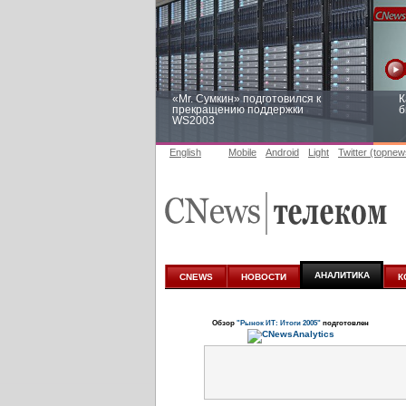
«Mr. Сумкин» подготовился к
К
прекращению поддержки
б
WS2003
English
Mobile
Android
Light
Twitter (topnew
Заоблачная оптимизация: как
Р
Faberlic изменил подход к
п
аналитике
АНАЛИТИКА
CNEWS
НОВОСТИ
К
Обзор
"Рынок ИТ: Итоги 2005"
подготовлен