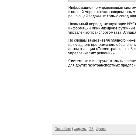
Информационно-управляющая
систем
в полной мере отвечает современным 
решающей задачи не только сегодняш
Начальный период эксплуатации ИУСО
информации минимизируют рутинные д
управлению транспортом газа. Аппара
По словам заместителя главного инже
прикладного программного обеспечен
автоматизации »Тюментрансгаз«, обе
управленческих решений».
Системные и инструментальные решен
для других газотранспортных предпри
Техноблог
|
Форумы
|
ТВ
|
Архив