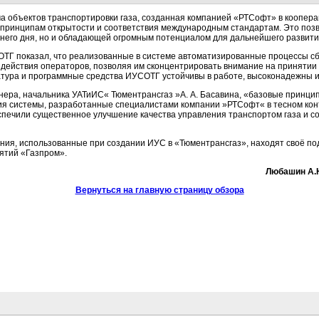
а объектов транспортировки газа, созданная компанией «РТСофт» в коопера
принципам открытости и соответствия международным стандартам. Это позво
него дня, но и обладающей огромным потенциалом для дальнейшего развити
ТГ показал, что реализованные в системе автоматизированные процессы сб
ействия операторов, позволяя им сконцентрировать внимание на принятии
тура и программные средства ИУСОТГ устойчивы в работе, высоконадежны и
нера, начальника УАТиИС« Тюментрансгаз »А. А. Басавина, «базовые принци
ия системы, разработанные специалистами компании »РТСофт« в тесном кон
спечили существенное улучшение качества управления транспортом газа и с
ия, использованные при создании ИУС в «Тюментрансгаз», находят своё по
ятий «Газпром».
Любашин А.Н
Вернуться на главную страницу обзора