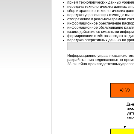
приём технологических данных уровня
передача технологических данных в
п
сбор и хранение технологических дан
передача управляющих команд с выше
отображение в реальном времени сост
информационное обеспечение паспор
информационное обслуживание разли
взаимодействие со смежными информ
формирование отчётов и сводок в ед
передача оперативных данных на уро
Информационно-управляющаясистема
разработанаивнедренавопытно-пром
28 линейно-производственныхуправл