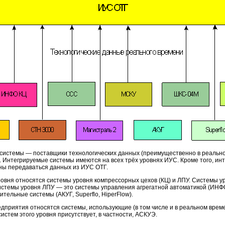
 системы — поставщики технологических данных (преимущественно в реально
 Интегрируемые системы имеются на всех трёх уровнях ИУС. Кроме того, и
ны передаваться данных из ИУС ОТГ.
овня относятся системы уровня компрессорных цехов (КЦ) и ЛПУ. Системы у
стемы уровня ЛПУ — это системы управления агрегатной автоматикой (ИНФО
тельные системы (АКУГ, Superflo, HiperFlow).
дприятия относятся системы, использующие (в том числе и в реальном врем
стем этого уровня присутствует, в частности, АСКУЭ.