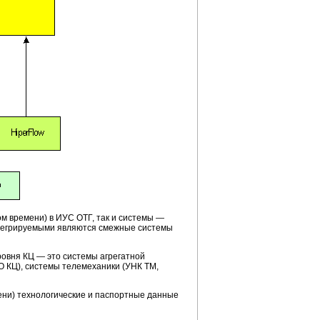
м времени) в ИУС ОТГ, так и системы —
нтегрируемыми являются смежные системы
ровня КЦ — это системы агрегатной
 КЦ), системы телемеханики (УНК ТМ,
ени) технологические и паспортные данные