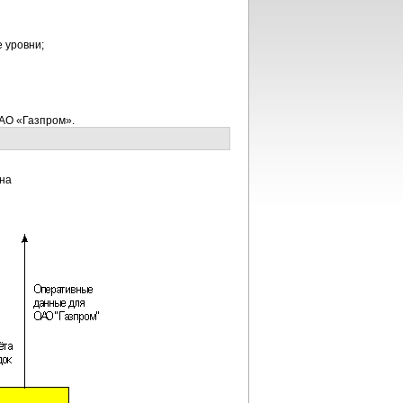
 уровни;
АО «Газпром».
на