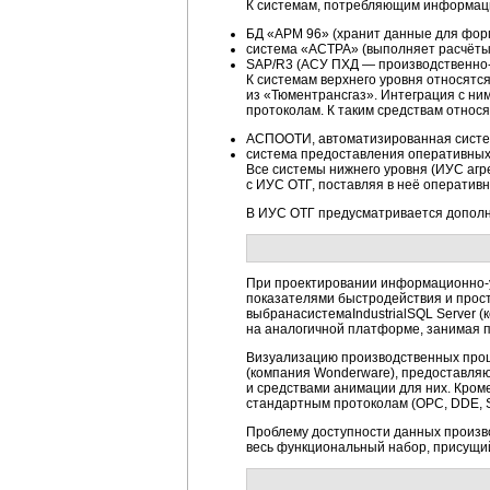
К системам, потребляющим информаци
БД «АРМ 96» (хранит данные для форм
система «АСТРА» (выполняет расчёты
SAP/R3 (АСУ ПХД —
производственно
К системам верхнего уровня относятс
из «Тюментрансгаз». Интеграция с н
протоколам. К таким средствам относя
АСПООТИ, автоматизированная систем
система предоставления оперативных 
Все системы нижнего уровня (ИУС агр
с ИУС ОТГ, поставляя в неё оператив
В ИУС ОТГ предусматривается дополн
При проектировании
информационно
показателями быстродействия и прост
выбранасистемаIndustrialSQL Server 
на аналогичной платформе, занимая п
Визуализацию производственных проц
(компания Wonderware), предоставл
и средствами анимации для них. Кром
стандартным протоколам (OPC, DDE, 
Проблему доступности данных произво
весь функциональный набор, присущ