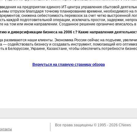
 введения на предприятии единого
ИТ-центра
управления сбытовой деятельно
емы отгрузок благодаря точному планированию времени, необходимого на пог
кументов; снижена себестоимость перевозок за счет четко выстроенной ло
ь каждой подготовительной операции, исключать простои, задержки, непро
те на том или ином направлении. Созданное решение органично вписалось в
тию и диверсификации бизнеса на 2006 г.? Какие направления деятельнос
да развиваются наши клиенты. Экономика России сейчас на подъеме, увели
а — содействовать бизнесу и создавать инструмент, помогающий его оптими
ть в Белоруссии, Украине, Казахстане, чтобы обеспечить потребности бизнес
Вернуться на главную страницу обзора
Все права защищены © 1995 - 2026
CNews
онтакты