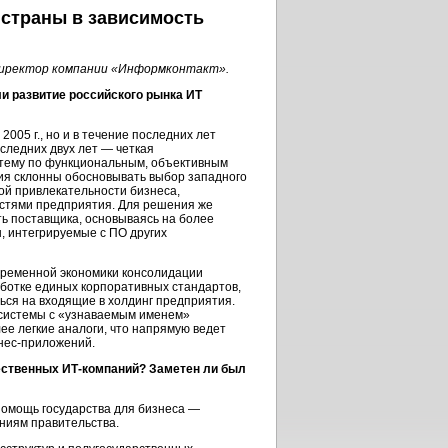
 страны в зависимость
 директор компании «Информконтакт».
и развитие российского рынка ИТ
2005 г., но и в течение последних лет
следних двух лет — четкая
тему по функциональным, объективным
ия склонны обосновывать выбор западного
й привлекательности бизнеса,
стями предприятия. Для решения же
ь поставщика, основываясь на более
, интегрируемые с ПО других
овременной экономики консолидации
ботке единых корпоративных стандартов,
ься на входящие в холдинг предприятия.
 системы с «узнаваемым именем»
ее легкие аналоги, что напрямую ведет
нес-приложений.
ественных
ИТ-компаний?
Заметен ли был
 помощь государства для бизнеса —
ниям правительства.