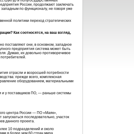
сструктур и полугосударственных
предприятия России, продолжают заключать
т западным по функционалу, не говоря уже
твенной политики переход стратегических
ации? Как соотносятся, на ваш взгляд,
 но поставляют они, в основном, западное
рупного предприятия система может быть
теля. Думаю, их довольно противоречивое
 потребителей.
вития отрасли и возросшей потребности
одства: прежде всего, комплексная
управление оборудованием, материальными
 и у поставщиков ПО, — раньше системы
ого центра России — ПО «Маяк»,
т запускаться последовательно, участок
ев данного проекта.
олее 10 подразделений и около
ами в более чем 60 стран мира.