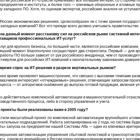
аботки российской
ИТ-отрасли
привлекают все больший интерес со стороны го
оспредприятия и институты, и более того — ключевые оборонные и атомные 
 западного ПО. Хотя, по оценкам экспертов, российские аналоги не уступаю
 России экономических решениях. Целесообразен ли с точки зрения государс
 западных компаний? Вот что прежде всего должно учитывать правительство.
на данный момент расстановку сил на российском рынке системной интегр
ставщиков профессиональных
ИТ-услуг?
слуг
для крупного бизнеса, по большей части, являются российские компании,
дняшний момент благополучно сосуществуют два стереотипа. Первый — для к
 работы ПО больше зависит от рук российского внедренца, чем от производи
стимулом для российских
ИТ-компаний
к окончательному завоеванию доверия
 время спрос на
ИТ-решения
в разрезе вертикальных рынков?
нее время проявляет машиностроение, что связано с высокими темпами раз
аказчиков интересуют «отчуждаемые» решения, отвечающие запросам произв
цесса — от алгоритмов снабжения до выпуска готовой продукции, включая 
о действительно комплексной автоматизации в машиностроительной отрасли
зводственного процесса, либо в сторону управления и учета.
проекты были реализованы вами в 2005 году?
устили масштабный проект по комплексной автоматизации крупнейшего атомн
гательных подразделений. Работа запланирована на 2 года, но система буде
сть» запуска на предприятии нашей Системы Alfa — один из ключевых критери
завершение автоматизации управления сбытовой логистикой и транспортом (б
т», одном из крупнейших в России
горно-промышленном
комплексе с поставк