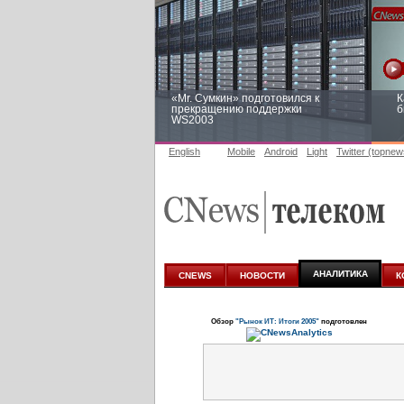
«Mr. Сумкин» подготовился к
К
прекращению поддержки
б
WS2003
English
Mobile
Android
Light
Twitter (topnew
Заоблачная оптимизация: как
Р
Faberlic изменил подход к
п
аналитике
АНАЛИТИКА
CNEWS
НОВОСТИ
К
Обзор
"Рынок ИТ: Итоги 2005"
подготовлен