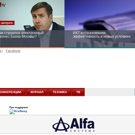
ак строился электронный
ИКТ в страховании:
изнес Банка Москвы?
эффективность в новых условиях
s)
Facebook
ейтинг CNewsInfrastructure 2015:
Информационная безопасность
риглашаем участвовать
бизнеса и госструктур: развитие в
новых условиях
ОНФЕРЕНЦИИ
ЖУРНАЛ
ТЕХНИКА
ТВ
При поддержке