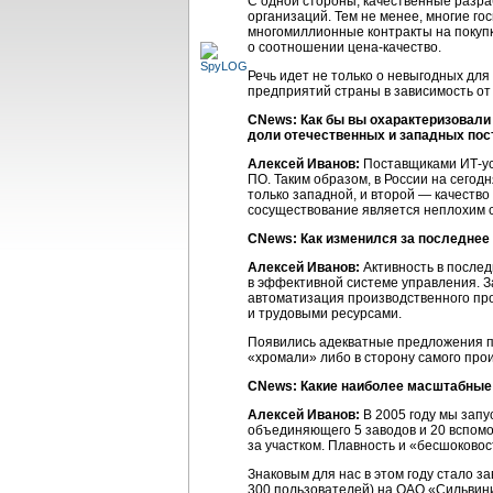
С одной стороны, качественные разр
организаций. Тем не менее, многие г
многомиллионные контракты на покупку
о соотношении
цена-качество.
Речь идет не только о невыгодных для
предприятий страны в зависимость от
CNews: Как бы вы охарактеризовали 
доли отечественных и западных по
Алексей Иванов:
Поставщиками
ИТ-у
ПО. Таким образом, в России на сего
только западной, и второй — качество
сосуществование является неплохим 
CNews: Как изменился за последнее
Алексей Иванов:
Активность в послед
в эффективной системе управления. З
автоматизация производственного про
и трудовыми ресурсами.
Появились адекватные предложения п
«хромали» либо в сторону самого прои
CNews: Какие наиболее масштабные 
Алексей Иванов:
В 2005 году мы зап
объединяющего 5 заводов и 20 вспомо
за участком. Плавность и «бесшоково
Знаковым для нас в этом году стало 
300 пользователей) на ОАО «Сильвини