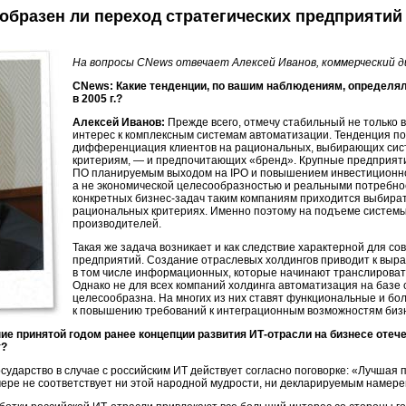
образен ли переход стратегических предприятий
На вопросы CNews отвечает Алексей Иванов, коммерческий
CNews: Какие тенденции, по вашим наблюдениям, определял
в 2005 г.?
Алексей Иванов:
Прежде всего, отмечу стабильный не только в 
интерес к комплексным системам автоматизации. Тенденция по
дифференциация клиентов на рациональных, выбирающих сис
критериям, — и предпочитающих «бренд». Крупные предприят
ПО планируемым выходом на IPO и повышением инвестиционно
а не экономической целесообразностью и реальными потребно
конкретных
бизнес-задач
таким компаниям приходится выбират
рациональных критериях. Именно поэтому на подъеме системы
производителей.
Такая же задача возникает и как следствие характерной для с
предприятий. Создание отраслевых холдингов приводит к выра
в том числе информационных, которые начинают транслироват
Однако не для всех компаний холдинга автоматизация на базе
целесообразна. На многих из них ставят функциональные и бол
к повышению требований к интеграционным возможностям
биз
е принятой годом ранее концепции развития
ИТ-отрасли
на бизнесе отеч
т?
осударство в случае с российским ИТ действует согласно поговорке: «Лучшая
мере не соответствует ни этой народной мудрости, ни декларируемым намере