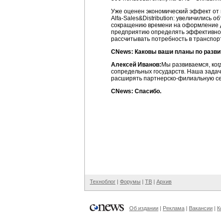
Уже оценен экономический эффект от
Alfa-Sales&Distribution:
увеличились объ
сокращению времени на оформление до
предприятию определять эффективност
рассчитывать потребность в транспор
CNews: Каковы ваши планы по разви
Алексей Иванов:
Мы развиваемся, ког
сопредельных государств. Наша задач
расширять
партнерско-филиальную
се
CNews: Спасибо.
Техноблог
|
Форумы
|
ТВ
|
Архив
Об издании
|
Реклама
|
Вакансии
|
К