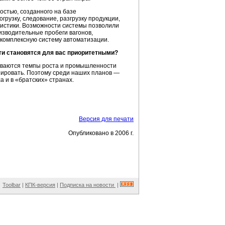
стью, созданного на базе
рузку, следование, разгрузку продукции,
гистики. Возможности системы позволили
изводительные пробеги вагонов,
 комплексную систему автоматизации.
ти становятся для вас приоритетными?
чиваются темпы роста и промышленности
зировать. Поэтому среди наших планов —
а и в «братских» странах.
Версия для печати
Опубликовано в 2006 г.
Toolbar
|
КПК-версия
|
Подписка на новости
|