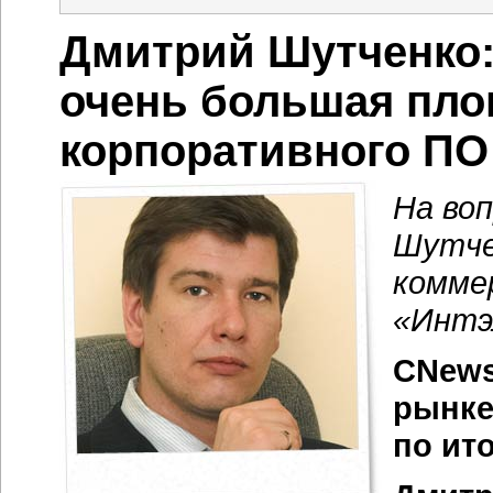
Дмитрий Шутченко:
очень большая площ
корпоративного ПО
На во
Шутче
комме
«Интэ
CNews
рынке
по ит