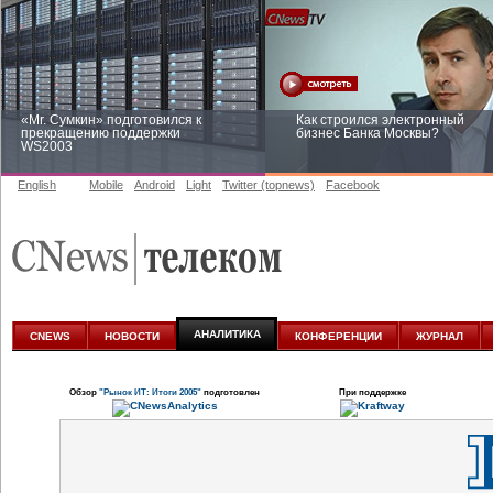
«Mr. Сумкин» подготовился к
Как строился электронный
прекращению поддержки
бизнес Банка Москвы?
WS2003
English
Mobile
Android
Light
Twitter (topnews)
Facebook
Заоблачная оптимизация: как
Рейтинг CNewsInfrastructure 20
Faberlic изменил подход к
приглашаем участвовать
аналитике
АНАЛИТИКА
CNEWS
НОВОСТИ
КОНФЕРЕНЦИИ
ЖУРНАЛ
Обзор
"Рынок ИТ: Итоги 2005"
подготовлен
При поддержке