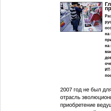
Г
пр
Ра
ру
ос
на
пр
на
ма
до
оч
ИТ
по
2007 год не был дл
отрасль эволюциони
приобретение веду