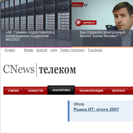
«Mr. Сумкин» подготовился к
Как строился электронный
прекращению поддержки
бизнес Банка Москвы?
WS2003
English
Mobile
Android
Light
Twitter (topnews)
Facebook
Заоблачная оптимизация: как
Рейтинг CNewsInfrastructure 20
Faberlic изменил подход к
приглашаем участвовать
аналитике
АНАЛИТИКА
CNEWS
НОВОСТИ
КОНФЕРЕНЦИИ
ЖУРНАЛ
Обзор
Рынок ИТ: итоги 2007