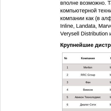
вполне возможно. Т
компьютерной техни
компании как (в алф
Inline, Landata, Marv
Verysell Distribution 
Крупнейшие дистр
№
Компания
1
Merlion
2
RRC Group
3
Фан
4
Вимком
5
Авикон Текнолоджис
6
Диалог-Сети