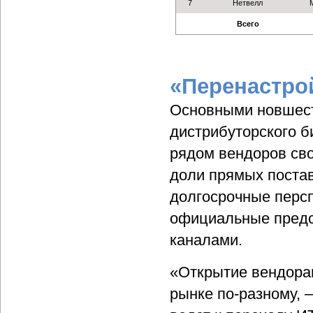
7
Нетвелл
Всего
«Перенастро
Основными новшест
дистрибуторского б
рядом вендоров сво
доли прямых постав
долгосрочные персп
официальные предс
каналами.
«Открытие вендорам
рынке по-разному, 