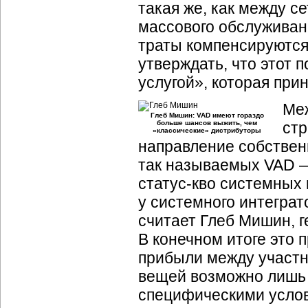
такая же, как между 
массового обслуживан
траты компенсируютс
утверждать, что этот 
услугой», которая при
Меж
Глеб Мишин: VAD имеют гораздо
больше шансов выжить, чем
ст
«классические» дистрибуторы
направление собствен
так называемых VAD —
статус-кво
системных и
у системного интеграт
считает Глеб Мишин, 
В конечном итоге это
прибыли между участн
вещей возможно лишь 
специфическими услов