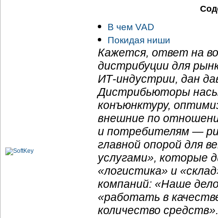
Сод
В чем VAD
Покидая ниши
Кажется, ответ на во
дистрибуции для рынк
ИТ-индустрии
, дан д
Дистрибьюторы насы
конъюнктуру, оптими
внешние по отношени
и потребителям — рис
главной опорой для в
услугами», которые 
«логистика» и «склад
компаний: «Наше дело
«работать в качестве
количество средств»