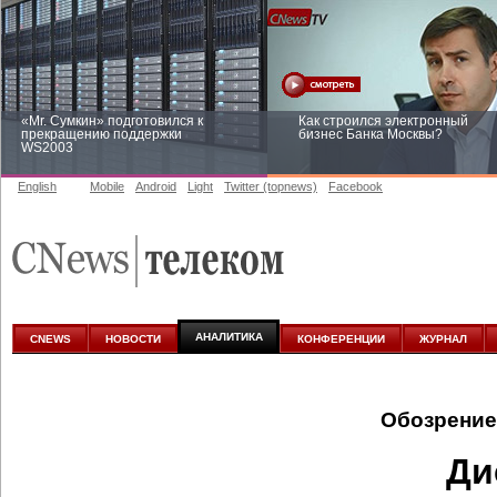
«Mr. Сумкин» подготовился к
Как строился электронный
прекращению поддержки
бизнес Банка Москвы?
WS2003
English
Mobile
Android
Light
Twitter (topnews)
Facebook
Заоблачная оптимизация: как
Рейтинг CNewsInfrastructure 20
Faberlic изменил подход к
приглашаем участвовать
аналитике
АНАЛИТИКА
CNEWS
НОВОСТИ
КОНФЕРЕНЦИИ
ЖУРНАЛ
Обозрение
Ди