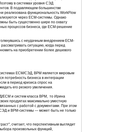
Поэтому в системах уровня СЭД
ентов. В подавляющем большинстве
ени реализована функциональность WorkFlow
еализуются через ECM-системы. Однако
олжны быть существенно шире по охвату
зных процессов бизнеса, где ECM-решение
 столкнувшись с неудачным внедрением ЕСМ-
рассматривать ситуацию, когда перед
кономить на приобретении более дешевого
 системах ECM/СЭД, BPM является мировым
тся потребность бизнеса в интеграции
сли в период кризиса спрос на
идать его резкого увеличения.
Д/ECM и систем класса BPM, то Ирина
 своих продуктах максимально уместную
связанных с работой с документами. При этом
 СЭД и BPM-системы — может быть не только
раст", считает, что перспективным выглядит
 выбора произвольных функций,