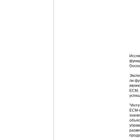
Иссле
функц
Docsv
Экспе
ли фу
являю
ECM, 
успеш
"Инте
ЕСМ-с
значи
объя
управ
разви
проду