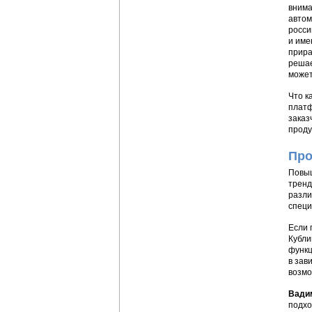
вним
автом
росси
и име
прира
решае
может
Что к
платф
заказ
проду
Про
Повыш
тренд
разли
специ
Если 
Кубли
функц
в зав
возмо
Вади
подхо