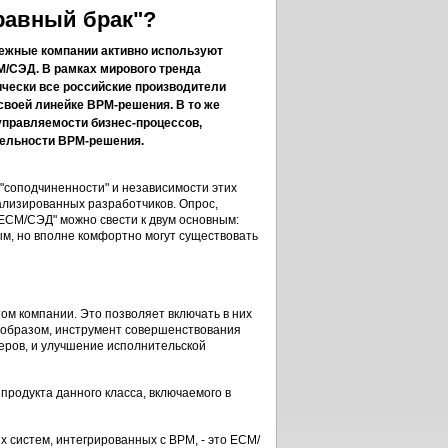
равный брак"?
бежные компании активно используют
M/СЭД. В рамках мирового тренда
ически все российские производители
своей линейке BPM-решения. В то же
управляемости бизнес-процессов,
тельности BPM-решения.
"соподчиненности" и независимости этих
лизированных разработчиков. Опрос,
 ECM/СЭД" можно свести к двум основным:
ым, но вполне комфортно могут существовать
м компании. Это позволяет включать в них
 образом, инструмент совершенствования
ров, и улучшение исполнительской
родукта данного класса, включаемого в
систем, интегрированных с BPM, - это ECM/