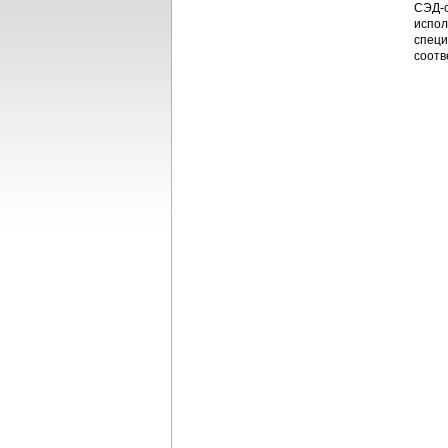
СЭД-с
испол
специ
соотв