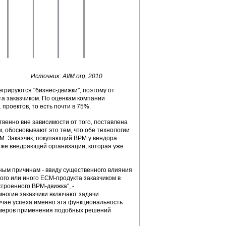
Источник: AIIM.org, 2010
грируются "бизнес-движки", поэтому от
а заказчиком. По оценкам компании
проектов, то есть почти в 75%.
венно вне зависимости от того, поставлена
обосновывают это тем, что обе технологии
M. Заказчик, покупающий BPM у вендора
й же внедряющей организации, которая уже
ным причинам - ввиду существенного влияния
го или иного ЕСМ-продукта заказчиком в
роенного ВРМ-движка", -
 многие заказчики включают задачи
учае успеха именно эта функциональность
римеров применения подобных решений