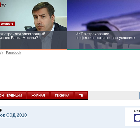
ак строился электронный
ИКТ в страховании:
изнес Банка Москвы?
эффективность в новых условиях
s)
Facebook
ейтинг CNewsInfrastructure 2015:
Информационная безопасность
риглашаем участвовать
бизнеса и госструктур: развитие в
новых условиях
ОНФЕРЕНЦИИ
ЖУРНАЛ
ТЕХНИКА
ТВ
р
Обз
ок СЭД 2010