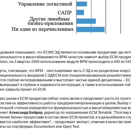
дования показывают, что ECM/СЭД являются основными продуктами, где инте
иональности и масштабируемости BPM зачастую зависит выбор ЕСМ-продукт
ision, на 3 квартал 2009 использование модуля BPM происходило в 440 из 541 
рты, считающие, что BPM - неотъемлемая часть СЭД и их разделение искусст
нкциональность вендором СЭД/ECM или специализированным разработчиком, 
тся глубоко интегрированными и выступают частью единой дисциплины – EC
выигрывает в глубине и надежности интеграции, а также в использовании то
но закрыла проект по ECM.
рес рынка к ЕСМ-продуктам сейчас очень велик и продолжает расти по понят
истем на эффективность работы предприятия/организации в целом. Выбор то
тельной степени определяется функциональностью и масштабируемостью вст
сняет
Александр Бейдер
, директор по направлению ECM Terralink. "Поэтому
ления бизнес-процессами в состав своих ЕСМ-проектов, и в дальнейшем в сл
вается наиболее эффективно", - продолжает эксперт, отмечая в качестве п
кты на платформах Documentum или Open Text.