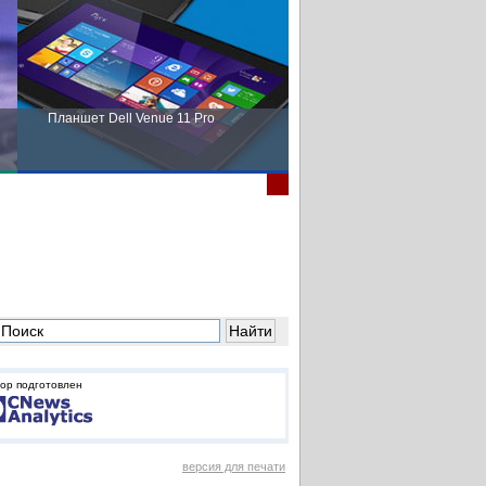
Планшет Dell Venue 11 Pro
Пора выбирать Fujitsu!
ор подготовлен
версия для печати