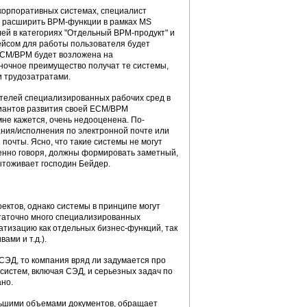
корпоративных системах, специалист
о расширить ВРМ-функции в рамках MS
лей в категориях "Отдельный BPM-продукт" и
ейсом для работы пользователя будет
 ЕСМ/ВРМ будет возложена на
ночное преимущество получат те системы,
и трудозатратами.
ателей специализированных рабочих сред в
риантов развития своей ЕСМ/ВРМ
 мне кажется, очень недооценена. По-
ния/исполнения по электронной почте или
почты. Ясно, что такие системы не могут
енно говоря, должны формировать заметный,
дытоживает господин Бейдер.
ектов, однако системы в принципе могут
остаточно много специализированных
атизацию как отдельных бизнес-функций, так
ми и т.д.).
СЭД, то компания вряд ли задумается про
систем, включая СЭД, и серьезных задач по
но.
льшими объемами документов, обращает