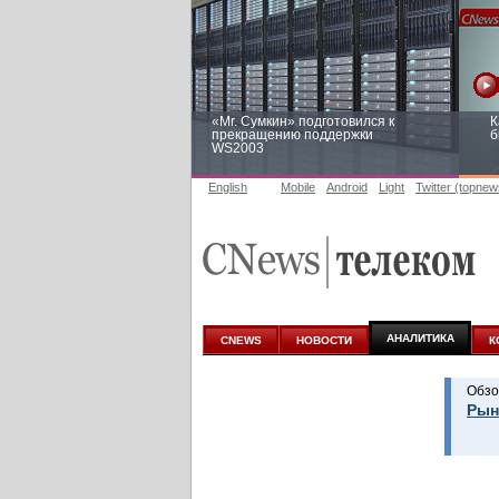
«Mr. Сумкин» подготовился к
К
прекращению поддержки
б
WS2003
English
Mobile
Android
Light
Twitter (topnew
Заоблачная оптимизация: как
Р
Faberlic изменил подход к
п
аналитике
АНАЛИТИКА
CNEWS
НОВОСТИ
К
Обзо
Рын