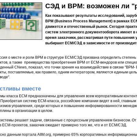
СЭД и ВРM: возможен ли "
Как показывают результаты исследований, зару
BPM (Business Process Management) в рамках EC
движется и отечественный рынок. Сегодня практ
систем электронного документооборота имеют в 
время заказчики, рассматривая пути повышения 
выбирают ECM/СЭД в зависимости от производи
ссия о месте и роли BPM в структуре ECM/СЭД призвана определить степень 
ктов, а также преимущества приобретения BPM от ECM-вендоров или специа
денный CNews, показал, что точки зрения на взаимодействие в связке "BPM-
кты, поставляемые, как правило, одним интегратором, являются единым цел
зводе".
стливы вместе
мы класса ECM предназначены для управления всем корпоративным контенто
Приобретая систему ECM-класса, российские компании видят в ней, главным
измов управления, среди которых и повышение информированности менедже
плины в организации в целом.
истемы решают задачи, связанные с процессным управлением бизнесом. От п
в ЕСМ-проектов, заказчик ожидает примерно того же, что и от ECM/СЭД.
сно данным портала AIIM.org, примерно 65% корпоративных информационных 