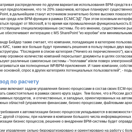
атривая распределение по другим вариантам использования BPM-средств в 
нул предположение, что те 20% заказчиков, которые планируют существенн
Point, в дальнейшем станут источником значительно более высоких показате
чая среда или BPM-функции в рамках ECM/СЭД". При этом основным интерф
аться продукт от Microsoft, в то время как промышленная функциональность
етствующие специализированные системы. По его мнению, существенное ры
ые обеспечивают интеграцию с MS SharePoint "из коробки" или минимальным
андр Бейдер также считает, что компании, попадающие в категорию пользов
х КИС, также все больше будут принимать решения в пользу первых двух ва
структуры. "Последняя в списке категория ("Ничего из перечисленного"), как
ему огромное количество компаний пересылает документы в целях согласова
ьзуют различные самописные системы –"поплавки" и/или поверх электронной 
атриваться как полноценные WF/ВРМ-приложения. И такие компании, собств
не основной, спрос в других категориях потенциальных пользователей", - по
вод по расчету
чики включают задачи управления бизнес-процессами в состав своих ЕСМ-про
ать самостоятельно в рамках своего круга задач. Тем более, что в России д
аммных продуктов, и отечественных, и западных, ориентированных на автом
жных областей (управление финансами, бизнес-процессами, файловыми архива
требования к автоматизации бизнес-процессов укладываются в возможности 
С другой стороны, при наличии в компании большого числа информационных 
изации бизнес процессов, решение о внедрении BPM-системы будет оправда
сии управление сильно бюрократизировано и ориентировано на работу с бо