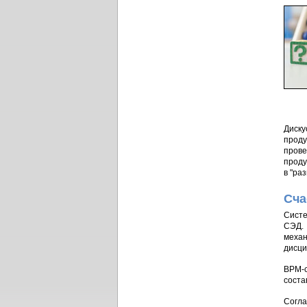
Диску
проду
прове
проду
в "ра
Сча
Систе
СЭД. 
механ
дисци
BPM-с
соста
Согла