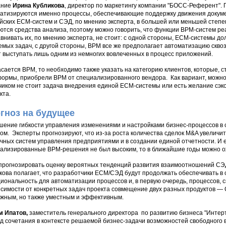
ание
Ирина Кубликова
, директор по маркетингу компании "БОСС-Референт". 
атизируются именно процессы, обеспечивающие поддержку движения докум
йских ECM-систем и СЭД, по мнению эксперта, в большей или меньшей степ
ются средства анализа, поэтому можно говорить, что функции BPM-систем р
внивать их, по мнению эксперта, не стоит: с одной стороны, ECM-системы д
мых задач, с другой стороны, BPM все же предполагает автоматизацию скво
 выступать лишь одним из немногих вовлеченных в процесс приложений.
асается BPM, то необходимо также указать на категорию клиентов, которые,
ормы, приобрели BPM от специализированного вендора. Как вариант, можно 
чиком не стоит задача внедрения единой ECM-системы или есть желание сэ
кта.
гноз на будущее
ение гибкости управления изменениями и настройками бизнес-процессов в
ом. Эксперты прогнозируют, что из-за роста количества сделок M&A увеличи
чных систем управления предприятиями и в создании единой отчетности. И е
ализированные BPM-решения не был высоким, то в ближайшие годы можно ож
прогнозировать оценку вероятных тенденций развития взаимоотношений CЭ
кова полагает, что разработчики ECM/СЭД будут продолжать обеспечивать в
иональность для автоматизации процессов и, в первую очередь, процессов, 
исимости от конкретных задач проекта совмещение двух разных продуктов —
жным, но также уместным и эффективным.
м Ипатов,
заместитель генерального директора по развитию бизнеса "Интерт
д сочетания в контексте решаемой бизнес-задачи возможностей свободного