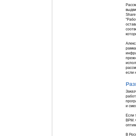
Рассм
выдви
Share
"Рабо
остав
соотв
котор
Алекс
рамка
инфра
прежн
испол
рассм
если 
Раз
Заказ
работ
прогр
и сме
Если 
BPM. 
оптим
В Рос