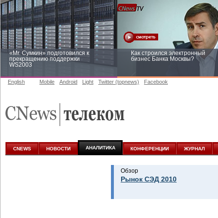
«Mr. Сумкин» подготовился к
Как строился электронный
прекращению поддержки
бизнес Банка Москвы?
WS2003
English
Mobile
Android
Light
Twitter (topnews)
Facebook
Заоблачная оптимизация: как
Рейтинг CNewsInfrastructure 20
Faberlic изменил подход к
приглашаем участвовать
аналитике
АНАЛИТИКА
CNEWS
НОВОСТИ
КОНФЕРЕНЦИИ
ЖУРНАЛ
Обзор
Рынок СЭД 2010