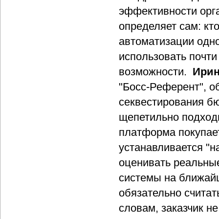
эффективности орг
определяет сам: кт
автоматизации одно
использовать почт
возможности.
Ирин
"Босс-Референт", о
секвестирования бю
щепетильно подходи
платформа покупает
устанавливается "на
оценивать реальные
системы на ближайш
обязательно считат
словам, заказчик не