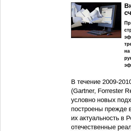
В
с
Пр
ст
эф
тр
на
ру
эф
В течение 2009-201
(Gartner, Forrester 
условно новых под
построены прежде в
их актуальность в 
отечественные реал