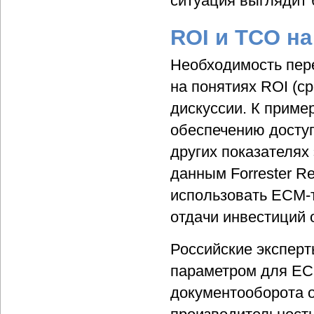
ситуация выглядит 
ROI и TCO на
Необходимость пер
на понятиях ROI (с
дискуссии. К пример
обеспечению доступ
других показателях
данным Forrester R
использовать ECM-т
отдачи инвестиций 
Российские эксперт
параметром для ECM
документооборота о